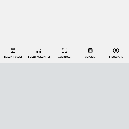
Ваши грузы
Ваши машины
Сервисы
Заказы
Профиль
АВТОМАТИЗАЦИЯ ПЕРЕВОЗОК
Площадки
Заказы
Торги
Тендеры
АТИ-Доки
GPS-мониторинг
АТИ Мессенджер
Цепочки грузов
API ATI.SU
ПОЛЕЗНОЕ