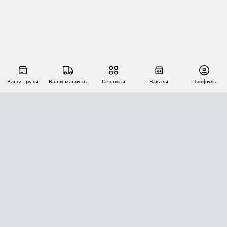
Ваши грузы
Ваши машины
Сервисы
Заказы
Профиль
АВТОМАТИЗАЦИЯ ПЕРЕВОЗОК
Площадки
Заказы
Торги
Тендеры
АТИ-Доки
GPS-мониторинг
АТИ Мессенджер
Цепочки грузов
API ATI.SU
ПОЛЕЗНОЕ
Расчет расстояний
БЕЗОПАСНОСТЬ