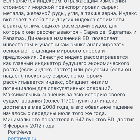
BDI является индексом, отражающим изменения
стоимости морской транспортировки сырья:
металла, железной руды, угля, а также зерна. Индекс
включает в себя три других индекса стоимости
фрахта, отличающихся размерами судов, для
которых они рассчитываются - Capesize, Supramax и
Panamax. Динамика изменений BDI позволяет
инвесторам и участникам рынка анализировать
основные тенденции мирового спроса и
предложения. Зачастую индекс рассматривается
как главный индикатор будущего экономического
роста (если индекс растет) или рецессии (если он
падает), поскольку сырье, по которому
рассчитывается индекс, обладает низким
потенциалом для спекулятивных операций.
Максимальных значений за всю историю своего
существования (более 11700 пунктов) индекс
достигал в мае 2008 года, а его обвальное падение
началось с середины июля того же года.
Минимального показателя в 647 пунктов BDI достиг
3 февраля 2012 года.
PortNews
portnews.ru