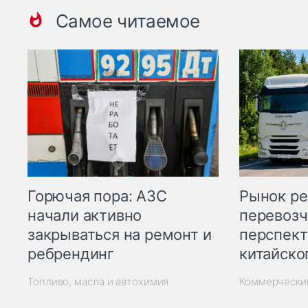
Самое читаемое
Горючая пора: АЗС
Рынок ре
начали активно
перевозч
закрываться на ремонт и
перспект
ребрендинг
китайско
Топливо, масла и автохимия
Коммерчески