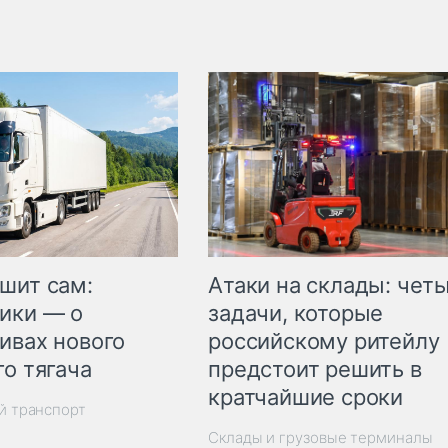
шит сам:
Атаки на склады: чет
ики — о
задачи, которые
ивах нового
российскому ритейлу
го тягача
предстоит решить в
кратчайшие сроки
й транспорт
Склады и грузовые терминалы