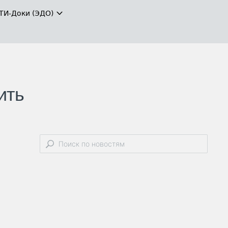
ТИ-Доки (ЭДО)
ить