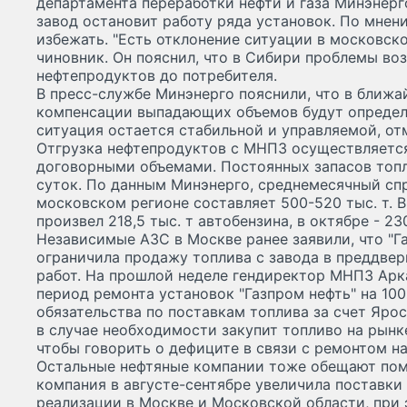
департамента переработки нефти и газа Минэнерго
завод остановит работу ряда установок. По мнен
избежать. "Есть отклонение ситуации в московско
чиновник. Он пояснил, что в Сибири проблемы во
нефтепродуктов до потребителя.
В пресс-службе Минэнерго пояснили, что в ближ
компенсации выпадающих объемов будут определ
ситуация остается стабильной и управляемой, от
Отгрузка нефтепродуктов с МНПЗ осуществляется
договорными объемами. Постоянных запасов топл
суток. По данным Минэнерго, среднемесячный сп
московском регионе составляет 500-520 тыс. т. 
произвел 218,5 тыс. т автобензина, в октябре - 23
Независимые АЗС в Москве ранее заявили, что "Г
ограничила продажу топлива с завода в преддве
работ. На прошлой неделе гендиректор МНПЗ Арка
период ремонта установок "Газпром нефть" на 10
обязательства по поставкам топлива за счет Ярос
в случае необходимости закупит топливо на рынк
чтобы говорить о дефиците в связи с ремонтом на Н
Остальные нефтяные компании тоже обещают помо
компания в августе-сентябре увеличила поставки
реализации в Москве и Московской области, при