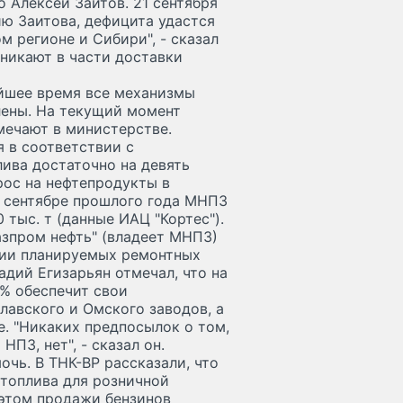
 Алексей Заитов. 21 сентября
ию Заитова, дефицита удастся
м регионе и Сибири", - сказал
зникают в части доставки
айшее время все механизмы
ены. На текущий момент
мечают в министерстве.
 в соответствии с
ива достаточно на девять
рос на нефтепродукты в
В сентябре прошлого года МНПЗ
0 тыс. т (данные ИАЦ "Кортес").
азпром нефть" (владеет МНПЗ)
рии планируемых ремонтных
дий Егизарьян отмечал, что на
0% обеспечит свои
лавского и Омского заводов, а
е. "Никаких предпосылок о том,
ПЗ, нет", - сказал он.
чь. В ТНК-ВР рассказали, что
 топлива для розничной
 этом продажи бензинов