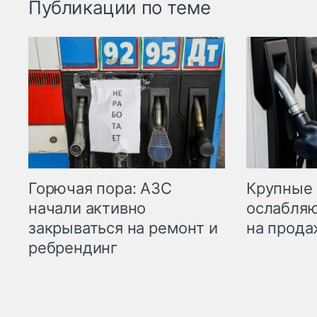
Публикации по теме
Горючая пора: АЗС
Крупные 
начали активно
ослабляю
закрываться на ремонт и
на прода
ребрендинг