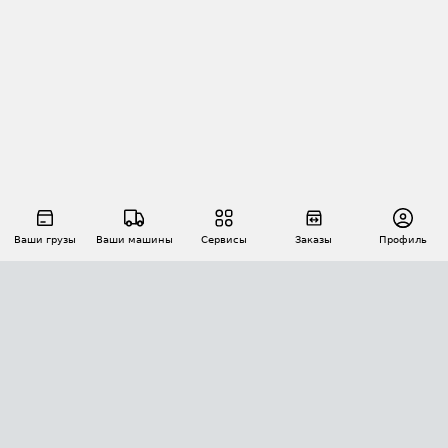
Ваши грузы
Ваши машины
Сервисы
Заказы
Профиль
АВТОМАТИЗАЦИЯ ПЕРЕВОЗОК
Площадки
Заказы
Торги
Тендеры
АТИ-Доки
GPS-мониторинг
АТИ Мессенджер
Цепочки грузов
API ATI.SU