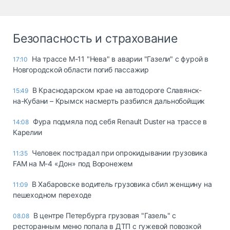
Безопасность и страхование
На трассе М-11 "Нева" в аварии "Газели" с фурой в
17:10
Новгородской области погиб пассажир
В Краснодарском крае на автодороге Славянск-
15:49
на-Кубани – Крымск насмерть разбился дальнобойщик
Фура подмяла под себя Renault Duster на трассе в
14:08
Карелии
Человек пострадал при опрокидывании грузовика
11:35
FAM на М-4 «Дон» под Воронежем
В Хабаровске водитель грузовика сбил женщину на
11:09
пешеходном переходе
В центре Петербурга грузовая "Газель" с
08.08
ресторанным меню попала в ДТП с гужевой повозкой