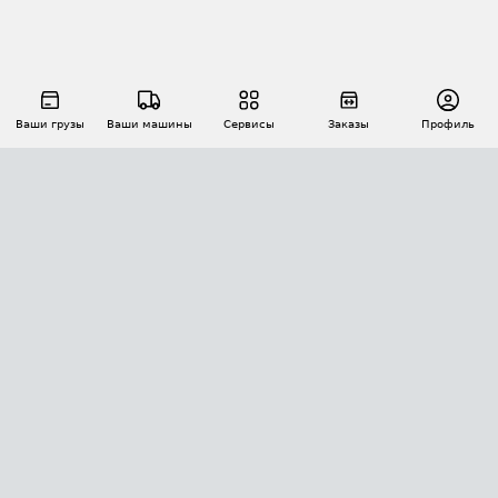
Ваши грузы
Ваши машины
Сервисы
Заказы
Профиль
АВТОМАТИЗАЦИЯ ПЕРЕВОЗОК
Площадки
Заказы
Торги
Тендеры
АТИ-Доки
GPS-мониторинг
АТИ Мессенджер
Цепочки грузов
API ATI.SU
ПОЛЕЗНОЕ
Расчет расстояний
БЕЗОПАСНОСТЬ
Академия ATI.SU
ATI.SU о безопасности
Звезды ATI.SU на вашем сайте
КОНТАКТЫ И ТАРИФЫ