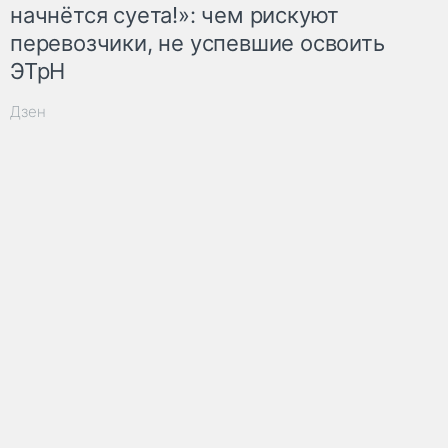
начнётся суета!»: чем рискуют
перевозчики, не успевшие освоить
ЭТрН
Дзен