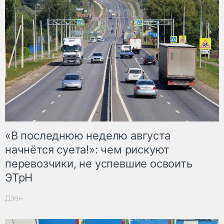
«В последнюю неделю августа
начнётся суета!»: чем рискуют
перевозчики, не успевшие освоить
ЭТрН
Дзен