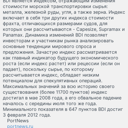
BDI является индексом, отражающим изменения
стоимости морской транспортировки сырья:
металла, железной руды, угля, а также зерна. Индекс
включает в себя три других индекса стоимости
фрахта, отличающихся размерами судов, для
которых они рассчитываются - Capesize, Supramax и
Panamax. Динамика изменений BDI позволяет
инвесторам и участникам рынка анализировать
основные тенденции мирового спроса и
предложения. Зачастую индекс рассматривается
как главный индикатор будущего экономического
роста (если индекс растет) или рецессии (если он
падает), поскольку сырье, по которому
рассчитывается индекс, обладает низким
потенциалом для спекулятивных операций.
Максимальных значений за всю историю своего
существования (более 11700 пунктов) индекс
достигал в мае 2008 года, а его обвальное падение
началось с середины июля того же года.
Минимального показателя в 647 пунктов BDI достиг
3 февраля 2012 года.
PortNews
portnews.ru