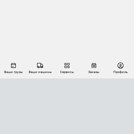
Ваши грузы
Ваши машины
Сервисы
Заказы
Профиль
АВТОМАТИЗАЦИЯ ПЕРЕВОЗОК
Площадки
Заказы
Торги
Тендеры
АТИ-Доки
GPS-мониторинг
АТИ Мессенджер
Цепочки грузов
API ATI.SU