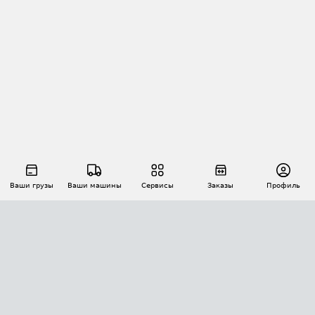
Ваши грузы
Ваши машины
Сервисы
Заказы
Профиль
АВТОМАТИЗАЦИЯ ПЕРЕВОЗОК
Площадки
Заказы
Торги
Тендеры
АТИ-Доки
GPS-мониторинг
АТИ Мессенджер
Цепочки грузов