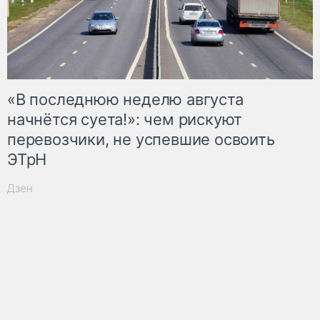
«В последнюю неделю августа
начнётся суета!»: чем рискуют
перевозчики, не успевшие освоить
ЭТрН
Дзен