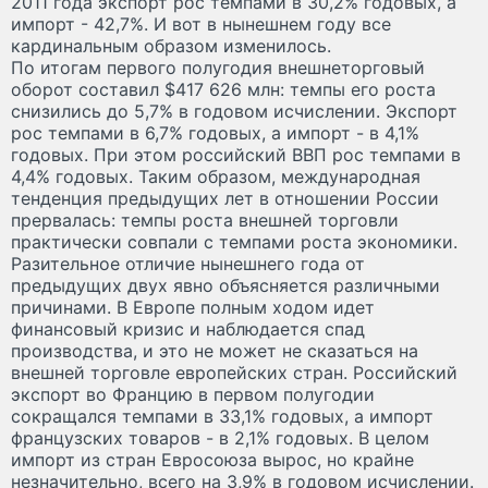
2011 года экспорт рос темпами в 30,2% годовых, а
импорт - 42,7%. И вот в нынешнем году все
кардинальным образом изменилось.
По итогам первого полугодия внешнеторговый
оборот составил $417 626 млн: темпы его роста
снизились до 5,7% в годовом исчислении. Экспорт
рос темпами в 6,7% годовых, а импорт - в 4,1%
годовых. При этом российский ВВП рос темпами в
4,4% годовых. Таким образом, международная
тенденция предыдущих лет в отношении России
прервалась: темпы роста внешней торговли
практически совпали с темпами роста экономики.
Разительное отличие нынешнего года от
предыдущих двух явно объясняется различными
причинами. В Европе полным ходом идет
финансовый кризис и наблюдается спад
производства, и это не может не сказаться на
внешней торговле европейских стран. Российский
экспорт во Францию в первом полугодии
сокращался темпами в 33,1% годовых, а импорт
французских товаров - в 2,1% годовых. В целом
импорт из стран Евросоюза вырос, но крайне
незначительно, всего на 3,9% в годовом исчислении.