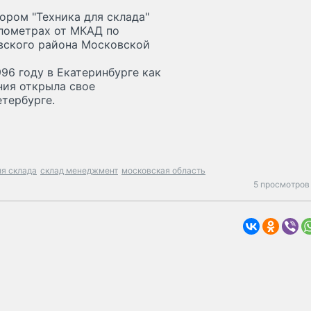
тором "Техника для склада"
илометрах от МКАД по
вского района Московской
996 году в Екатеринбурге как
ния открыла свое
етербурге.
ля склада
склад менеджмент
московская область
5 просмотров