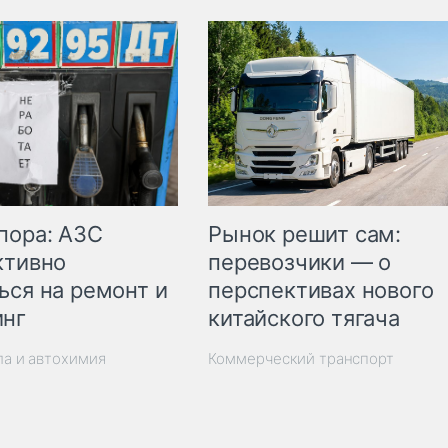
пора: АЗС
Рынок решит сам:
ктивно
перевозчики — о
ься на ремонт и
перспективах нового
инг
китайского тягача
ла и автохимия
Коммерческий транспорт