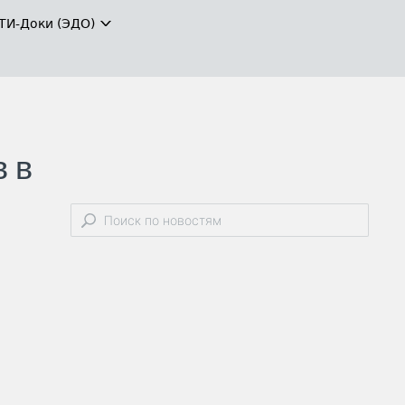
ТИ-Доки (ЭДО)
в в