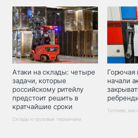
Горючая 
Атаки на склады: четыре
начали а
задачи, которые
закрыват
российскому ритейлу
ребренд
предстоит решить в
кратчайшие сроки
Топливо, мас
Склады и грузовые терминалы