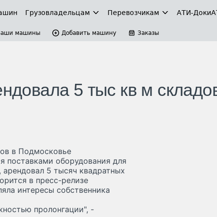
ашин
Грузовладельцам
Перевозчикам
АТИ-Доки
А
Ваши машины
Добавить машину
Заказы
ендовала 5 тыс кв м складо
дов в Подмосковье
ся поставками оборудования для
, арендовал 5 тысяч квадратных
орится в пресс-релизе
ляла интересы собственника
жностью пролонгации", -