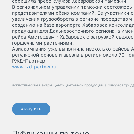
сообщила пресс-служба Хабаровской таможни.
В региональном управлении таможни состоялось 
представителями обеих компаний. Ее участники 
увеличения грузооборота в регионе посредством 
созданию на базе аэропорта Хабаровск консолид
продукции для Дальневосточного региона, а име
рейса Амстердам - Хабаровск с загрузкой свеже
горшечными растениями.
Авиакомпания уже выполнила несколько рейсов А
регулярной основе и ввезла в регион около 70 то
РЖД-Партнер
www.rzd-partner.ru
логистические центры
центр цветочной продукции
airbridgecargo
д
ОБСУДИТЬ
Публикации по теме