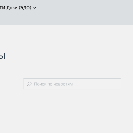
ТИ-Доки (ЭДО)
ны