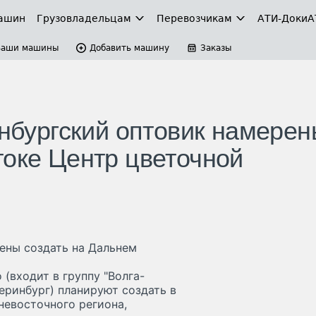
ашин
Грузовладельцам
Перевозчикам
АТИ-Доки
А
Ваши машины
Добавить машину
Заказы
инбургский оптовик намере
токе Центр цветочной
рены создать на Дальнем
 (входит в группу "Волга-
еринбург) планируют создать в
невосточного региона,