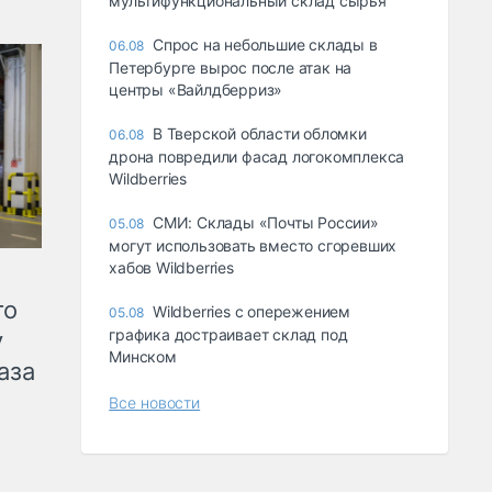
мультифункциональный склад сырья
Спрос на небольшие склады в
06.08
Петербурге вырос после атак на
центры «Вайлдберриз»
В Тверской области обломки
06.08
дрона повредили фасад логокомплекса
Wildberries
СМИ: Склады «Почты России»
05.08
могут использовать вместо сгоревших
хабов Wildberries
го
Wildberries с опережением
05.08
графика достраивает склад под
у
Минском
аза
Все новости