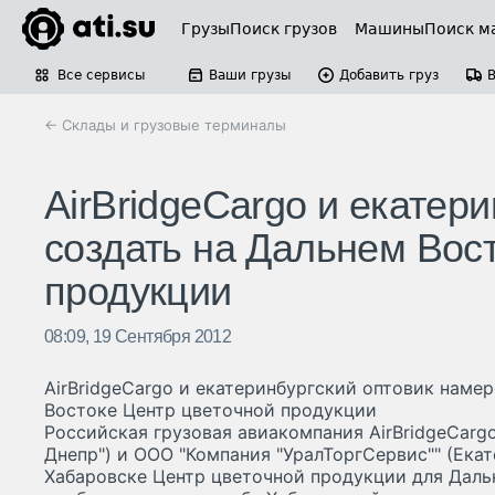
Грузы
Поиск грузов
Машины
Поиск м
Все сервисы
Ваши грузы
Добавить груз
← Склады и грузовые терминалы
AirBridgeCargo и екатер
создать на Дальнем Вос
продукции
08:09, 19 Сентября 2012
AirBridgeCargo и екатеринбургский оптовик наме
Востоке Центр цветочной продукции
Российская грузовая авиакомпания AirBridgeCargo
Днепр") и ООО "Компания "УралТоргСервис"" (Екат
Хабаровске Центр цветочной продукции для Даль