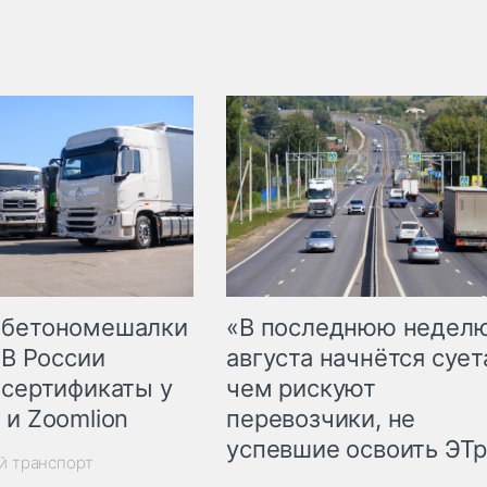
 бетономешалки
«В последнюю недел
 В России
августа начнётся суета
 сертификаты у
чем рискуют
 и Zoomlion
перевозчики, не
успевшие освоить ЭТ
й транспорт