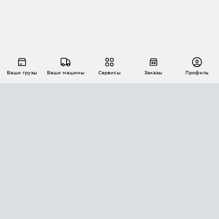
Ваши грузы
Ваши машины
Сервисы
Заказы
Профиль
АВТОМАТИЗАЦИЯ ПЕРЕВОЗОК
Площадки
Заказы
Торги
Тендеры
АТИ-Доки
GPS-мониторинг
АТИ Мессенджер
Цепочки грузов
API ATI.SU
ПОЛЕЗНОЕ
Расчет расстояний
БЕЗОПАСНОСТЬ
Академия ATI.SU