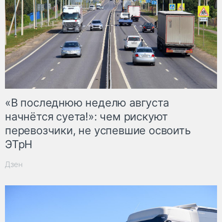
«В последнюю неделю августа
начнётся суета!»: чем рискуют
перевозчики, не успевшие освоить
ЭТрН
Дзен