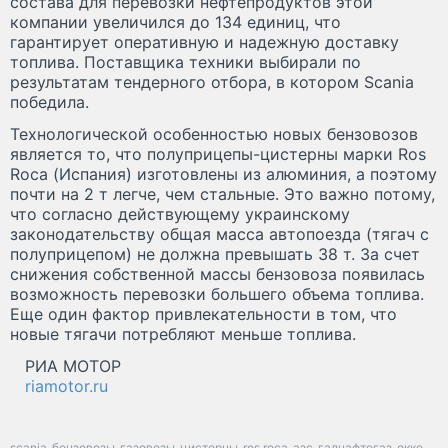
состава для перевозки нефтепродуктов этой
компании увеличился до 134 единиц, что
гарантирует оперативную и надежную доставку
топлива. Поставщика техники выбирали по
результатам тендерного отбора, в котором Scania
победила.
Технологической особенностью новых бензовозов
является то, что полуприцепы-цистерны марки Ros
Roca (Испания) изготовлены из алюминия, а поэтому
почти на 2 т легче, чем стальные. Это важно потому,
что согласно действующему украинскому
законодательству общая масса автопоезда (тягач с
полуприцепом) не должна превышать 38 т. За счет
снижения собственной массы бензовоза появилась
возможность перевозки большего объема топлива.
Еще один фактор привлекательности в том, что
новые тягачи потребляют меньше топлива.
РИА МОТОР
riamotor.ru
scania
бензовозы
газовозы
цистерны
ros roca
азс
галнафтогаз
окко