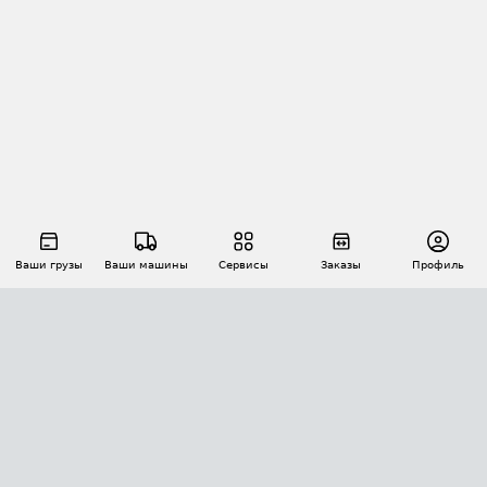
Ваши грузы
Ваши машины
Сервисы
Заказы
Профиль
АВТОМАТИЗАЦИЯ ПЕРЕВОЗОК
Площадки
Заказы
Торги
Тендеры
АТИ-Доки
GPS-мониторинг
АТИ Мессенджер
Цепочки грузов
API ATI.SU