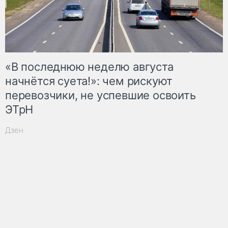
«В последнюю неделю августа
начнётся суета!»: чем рискуют
перевозчики, не успевшие освоить
ЭТрН
Дзен