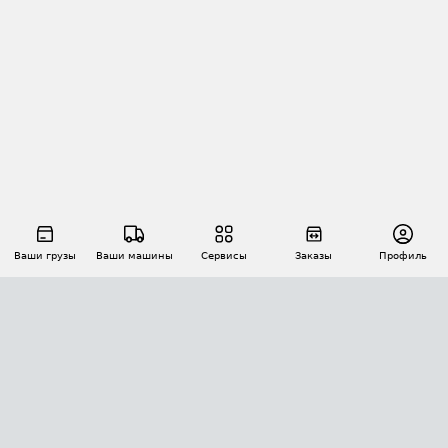
Ваши грузы
Ваши машины
Сервисы
Заказы
Профиль
АВТОМАТИЗАЦИЯ ПЕРЕВОЗОК
Площадки
Заказы
Торги
Тендеры
АТИ-Доки
GPS-мониторинг
АТИ Мессенджер
Цепочки грузов
API ATI.SU