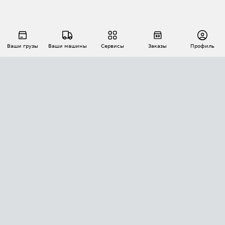
Ваши грузы
Ваши машины
Сервисы
Заказы
Профиль
АВТОМАТИЗАЦИЯ ПЕРЕВОЗОК
Площадки
Заказы
Торги
Тендеры
АТИ-Доки
GPS-мониторинг
АТИ Мессенджер
Цепочки грузов
API ATI.SU
ПОЛЕЗНОЕ
Расчет расстояний
БЕЗОПАСНОСТЬ
Академия ATI.SU
ATI.SU о безопасности
Звезды ATI.SU на вашем сайте
КОНТАКТЫ И ТАРИФЫ
Памятка по проверке контрагентов
Индекс ATI.SU FTL РФ