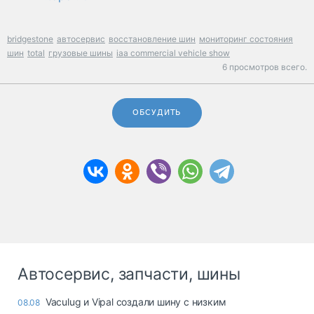
bridgestone
автосервис
восстановление шин
мониторинг состояния
шин
total
грузовые шины
iaa commercial vehicle show
6 просмотров всего.
ОБСУДИТЬ
Автосервис, запчасти, шины
Vaculug и Vipal создали шину с низким
08.08