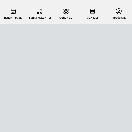
Ваши грузы
Ваши машины
Сервисы
Заказы
Профиль
АВТОМАТИЗАЦИЯ ПЕРЕВОЗОК
Площадки
Заказы
Торги
Тендеры
АТИ-Доки
GPS-мониторинг
АТИ Мессенджер
Цепочки грузов
API ATI.SU
ПОЛЕЗНОЕ
Расчет расстояний
БЕЗОПАСНОСТЬ
Академия ATI.SU
ATI.SU о безопасности
Звезды ATI.SU на вашем сайте
КОНТАКТЫ И ТАРИФЫ
Памятка по проверке контрагентов
Индекс ATI.SU FTL РФ
О системе ATI.SU
Светофор+
Средние ставки
ИНФОРМАЦИЯ