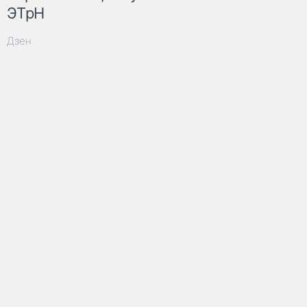
ЭТрН
Дзен