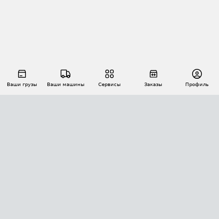
Ваши грузы
Ваши машины
Сервисы
Заказы
Профиль
АВТОМАТИЗАЦИЯ ПЕРЕВОЗОК
Площадки
Заказы
Торги
Тендеры
АТИ-Доки
GPS-мониторинг
АТИ Мессенджер
Цепочки грузов
API ATI.SU
ПОЛЕЗНОЕ
Расчет расстояний