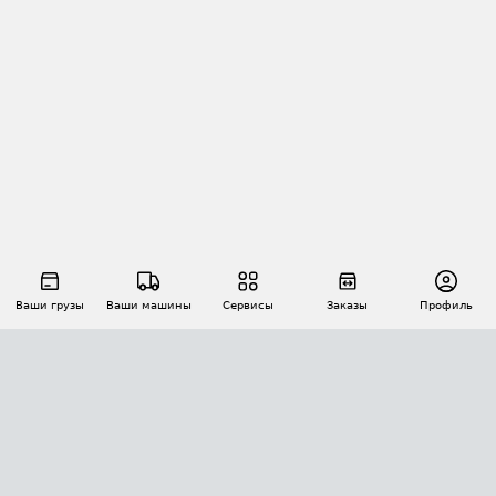
Ваши грузы
Ваши машины
Сервисы
Заказы
Профиль
АВТОМАТИЗАЦИЯ ПЕРЕВОЗОК
Площадки
Заказы
Торги
Тендеры
АТИ-Доки
GPS-мониторинг
АТИ Мессенджер
Цепочки грузов