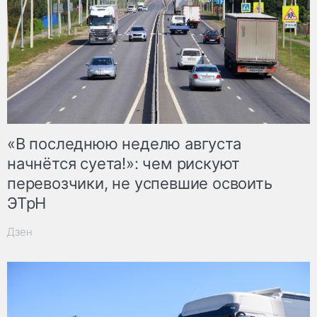
«В последнюю неделю августа
начнётся суета!»: чем рискуют
перевозчики, не успевшие освоить
ЭТрН
Дзен