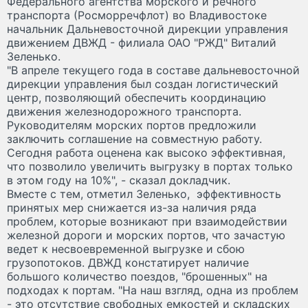
Федерального агентства морского и речного
транспорта (Росморречфлот) во Владивостоке
начальник Дальневосточной дирекции управления
движением ДВЖД - филиала ОАО "РЖД" Виталий
Зеленько.
"В апреле текущего года в составе дальневосточной
дирекции управления был создан логистический
центр, позволяющий обеспечить координацию
движения железнодорожного транспорта.
Руководителям морских портов предложили
заключить соглашение на совместную работу.
Сегодня работа оценена как высоко эффективная,
что позволило увеличить выгрузку в портах только
в этом году на 10%", - сказал докладчик.
Вместе с тем, отметил Зеленько, эффективность
принятых мер снижается из-за наличия ряда
проблем, которые возникают при взаимодействии
железной дороги и морских портов, что зачастую
ведет к несвоевременной выгрузке и сбою
грузопотоков. ДВЖД констатирует наличие
большого количество поездов, "брошенных" на
подходах к портам. "На наш взгляд, одна из проблем
- это отсутствие свободных емкостей и складских