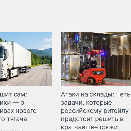
шит сам:
Атаки на склады: чет
ики — о
задачи, которые
ивах нового
российскому ритейлу
го тягача
предстоит решить в
кратчайшие сроки
й транспорт