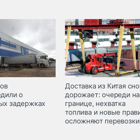
Доставка из Китая сно
ров
дорожает: очереди на
дили о
границе, нехватка
ых задержках
топлива и новые прав
осложняют перевозки