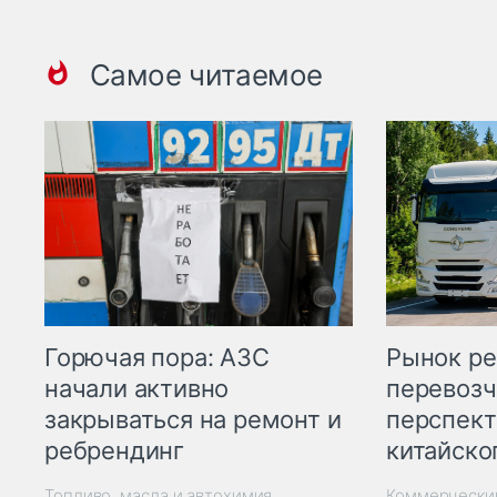
Самое читаемое
Горючая пора: АЗС
Рынок ре
начали активно
перевозч
закрываться на ремонт и
перспект
ребрендинг
китайско
Топливо, масла и автохимия
Коммерчески