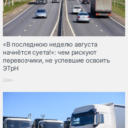
«В последнюю неделю августа
начнётся суета!»: чем рискуют
перевозчики, не успевшие освоить
ЭТрН
Дзен