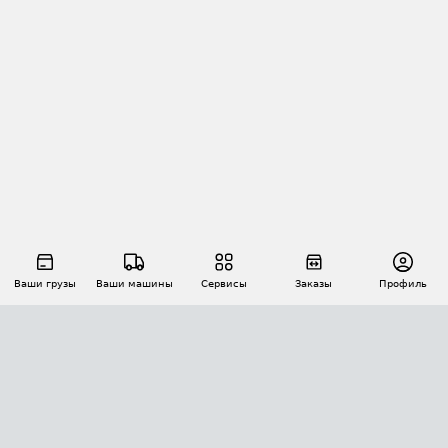
Ваши грузы
Ваши машины
Сервисы
Заказы
Профиль
АВТОМАТИЗАЦИЯ ПЕРЕВОЗОК
Площадки
Заказы
Торги
Тендеры
АТИ-Доки