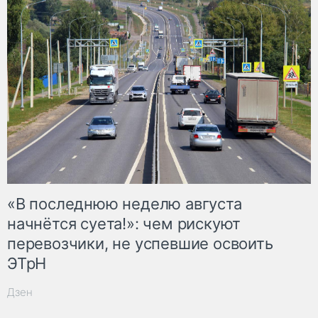
«В последнюю неделю августа
начнётся суета!»: чем рискуют
перевозчики, не успевшие освоить
ЭТрН
Дзен