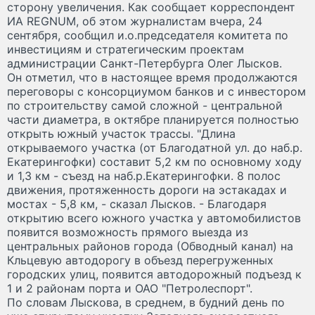
сторону увеличения. Как сообщает корреспондент
ИА REGNUM, об этом журналистам вчера, 24
сентября, сообщил и.о.председателя комитета по
инвестициям и стратегическим проектам
администрации Санкт-Петербурга Олег Лысков.
Он отметил, что в настоящее время продолжаются
переговоры с консорциумом банков и с инвестором
по строительству самой сложной - центральной
части диаметра, в октябре планируется полностью
открыть южный участок трассы. "Длина
открываемого участка (от Благодатной ул. до наб.р.
Екатерингофки) составит 5,2 км по основному ходу
и 1,3 км - съезд на наб.р.Екатерингофки. 8 полос
движения, протяженность дороги на эстакадах и
мостах - 5,8 км, - сказал Лысков. - Благодаря
открытию всего южного участка у автомобилистов
появится возможность прямого выезда из
центральных районов города (Обводный канал) на
Кльцевую автодорогу в объезд перегруженных
городских улиц, появится автодорожный подъезд к
1 и 2 районам порта и ОАО "Петролеспорт".
По словам Лыскова, в среднем, в будний день по