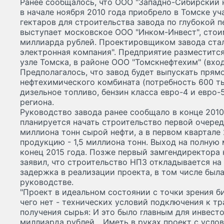
Ранее сообщалось, что ООО "Западно-Сибирский
в начале ноября 2010 года приобрело в Томске у
гектаров для строительства завода по глубокой 
выступает московское ООО "Инком-Инвест", стои
миллиарда рублей. Проектировщиком завода ста
электронная компания". Предприятие разместит
узле Томска, в районе ООО "Томскнефтехим" (вхо
Предполагалось, что завод будет выпускать прям
нефтехимического комбината (потребность 600 тыс
дизельное топливо, бензин класса евро-4 и евро-
региона.
Руководство завода ранее сообщало в конце 2010 
планируется начать строительство первой очер
миллиона тонн сырой нефти, а в первом квартале 
продукцию - 1,5 миллиона тонн. Выход на полную
конец 2015 года. Позже первый замгендиректора
заявил, что строительство НПЗ откладывается на 
задержка в реализации проекта, в том числе была
руководстве.
"Проект в идеальном состоянии с точки зрения б
чего нет - технических условий подключения к т
получения сырья: И это было главным для инвесто
миллиарда рублей... Иметь в руках проект с усло