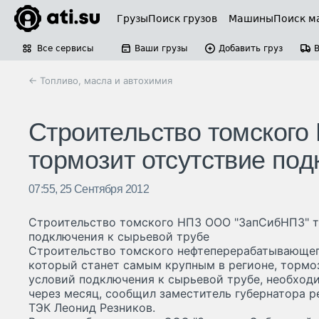
Грузы
Поиск грузов
Машины
Поиск м
Все сервисы
Ваши грузы
Добавить груз
← Топливо, масла и автохимия
Строительство томског
тормозит отсутствие под
07:55, 25 Сентября 2012
Строительство томского НПЗ ООО "ЗапСибНПЗ" т
подключения к сырьевой трубе
Строительство томского нефтеперерабатывающег
который станет самым крупным в регионе, тормо
условий подключения к сырьевой трубе, необход
через месяц, сообщил заместитель губернатора 
ТЭК Леонид Резников.