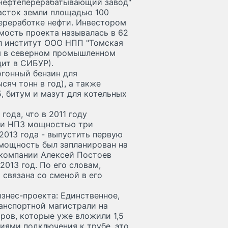
 нефтеперерабатывающий завод"
часток земли площадью 100
переработке нефти. Инвестором
мость проекта называлась в 62
л институт ООО НПП "Томская
ся в северном промышленном
дит в СИБУР).
огонный бензин для
яч тонн в год), а также
5, битум и мазут для котельных
года, что в 2011 году
еди НПЗ мощностью три
2013 года - выпустить первую
 мощность был запланирован на
 компании Алексей Постоев
2013 год. По его словам,
 связана со сменой в его
изнес-проекта: Единственное,
ранспортной магистрали на
ров, которые уже вложили 1,5
виями подключения к трубе, это