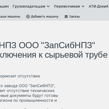
ашин
Грузовладельцам
Перевозчикам
АТИ-Доки
А
Ваши машины
Добавить машину
Заказы
о НПЗ ООО "ЗапСибНПЗ"
ключения к сырьевой трубе
ормозит отсутствие
о завода ООО "ЗапСибНПЗ",
зит отсутствие технических
имые документы будут готовы
региона по промышленности и