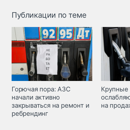
Публикации по теме
Горючая пора: АЗС
Крупные 
начали активно
ослабляю
закрываться на ремонт и
на прода
ребрендинг