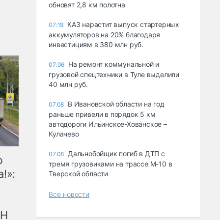
обновят 2,8 км полотна
КАЗ нарастит выпуск стартерных
07:19
аккумуляторов на 20% благодаря
инвестициям в 380 млн руб.
На ремонт коммунальной и
07:06
грузовой спецтехники в Туле выделили
40 млн руб.
В Ивановской области на год
07.08
раньше привели в порядок 5 км
автодороги Ильинское-Хованское –
Кулачево
Дальнобойщик погиб в ДТП с
07.08
ю
тремя грузовиками на трассе М-10 в
!»:
Тверской области
Все новости
рН