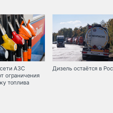
сети АЗС
Дизель остаётся в Ро
т ограничения
жу топлива