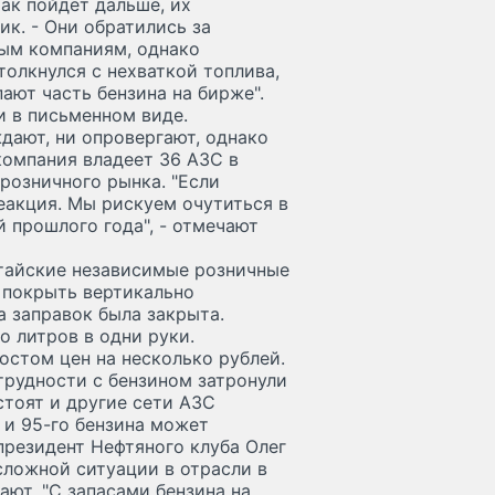
так пойдет дальше, их
ик. - Они обратились за
ым компаниям, однако
толкнулся с нехваткой топлива,
пают часть бензина на бирже".
и в письменном виде.
дают, ни опровергают, однако
компания владеет 36 АЗС в
розничного рынка. "Если
реакция. Мы рискуем очутиться в
й прошлого года", - отмечают
лтайские независимые розничные
 покрыть вертикально
а заправок была закрыта.
 литров в одни руки.
остом цен на несколько рублей.
трудности с бензином затронули
стоят и другие сети АЗС
 и 95-го бензина может
 президент Нефтяного клуба Олег
ложной ситуации в отрасли в
ают. "С запасами бензина на