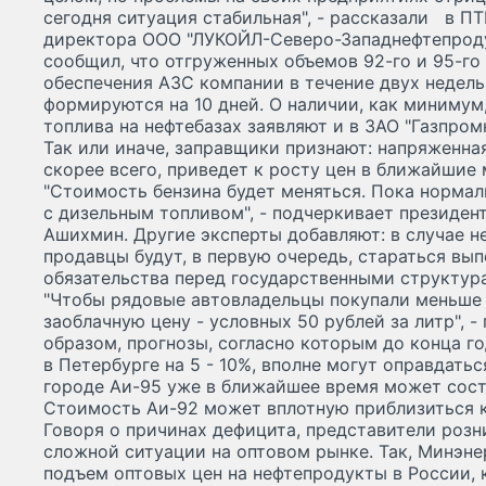
сегодня ситуация стабильная", - рассказали в ПТ
директора ООО "ЛУКОЙЛ-Северо-Западнефтепрод
сообщил, что отгруженных объемов 92-го и 95-го
обеспечения АЗС компании в течение двух недель
формируются на 10 дней. О наличии, как минимум
топлива на нефтебазах заявляют и в ЗАО "Газпром
Так или иначе, заправщики признают: напряженна
скорее всего, приведет к росту цен в ближайшие
"Стоимость бензина будет меняться. Пока нормал
с дизельным топливом", - подчеркивает президен
Ашихмин. Другие эксперты добавляют: в случае н
продавцы будут, в первую очередь, стараться вы
обязательства перед государственными структур
"Чтобы рядовые автовладельцы покупали меньше 
заоблачную цену - условных 50 рублей за литр", -
образом, прогнозы, согласно которым до конца г
в Петербурге на 5 - 10%, вполне могут оправдать
городе Аи-95 уже в ближайшее время может соста
Стоимость Аи-92 может вплотную приблизиться к
Говоря о причинах дефицита, представители роз
сложной ситуации на оптовом рынке. Так, Минэне
подъем оптовых цен на нефтепродукты в России, к