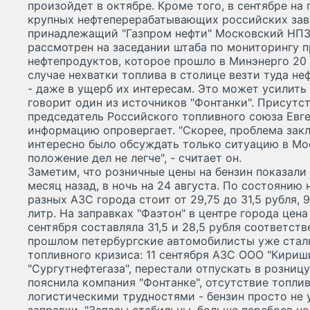
произойдет в октябре. Кроме того, в сентябре на
крупных нефтеперерабатывающих российских заво
принадлежащий "Газпром нефти" Московский НПЗ.
рассмотрен на заседании штаба по мониторингу 
нефтепродуктов, которое прошло в Минэнерго 20
случае нехватки топлива в столице везти туда не
- даже в ущерб их интересам. Это может усилить
говорит один из источников "Фонтанки". Присутс
председатель Российского топливного союза Евг
информацию опровергает. "Скорее, проблема закл
интересно было обсуждать только ситуацию в Мос
положение дел не легче", - считает он.
Заметим, что розничные цены на бензин показали
месяц назад, в ночь на 24 августа. По состоянию 
разных АЗС города стоит от 29,75 до 31,5 рубля, 92
литр. На заправках "Фаэтон" в центре города цена
сентября составляла 31,5 и 28,5 рубля соответст
прошлом петербургские автомобилисты уже стал
топливного кризиса: 11 сентября АЗС ООО "Кириш
"Сургутнефтегаза", перестали отпускать в розницу
пояснила компания "Фонтанке", отсутствие топлив
логистическими трудностями - бензин просто не 