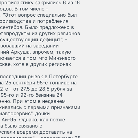
 профилактику закрылись 6 из 16
дов. В том числе -
 "Этот вопрос специально был
производства и потребления
 сентября. Было предложено в
фтепродукты из других регионов
 существующий дефицит", -
твовавший на заседании
ений Аркуша, впрочем, такую
ючается в том, что Минэнерго
кве, хотя в других регионах
 последний рывок в Петербурге
на 25 сентября 95-е топливо на
-е - от 27,5 до 28,5 рубля за
 95-го и 92-го бензина 24
венно. При этом в недавнем
кивались с первыми признаками
иавтосервис", дочки
 Аи-95. Однако, как позже
а было связано с
успели вовремя доставить на