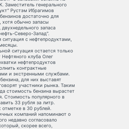
К. Заместитель генерального
укт" Рустэм Ибрагимов
 бензинов достаточно для
, хотя обычно запасы
, двухнедельного запаса
нефть-Северо-Запад".
я ситуация с нефтепродуктами,
 месяцы.
ьной ситуация остается только
т Нефтяного клуба Олег
ехватки нефтепродуктов
полнить контрактные
ами и экстренными службами.
бензина, для них выставят
 говорят участники рынка. Таким
ода стоимость бензина вырастет
ся. Стоимость популярного в
вить 33 рубля за литр.
 отметке в 30 рублей.
ничных компаний напоминают о
рго недавно согласовало
оторый, скорее всего,