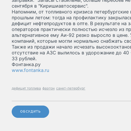
заправки. "Запасы стабильны, больше перебоев не
сентября в "Киришиавтосервис".
Напомним, от топливного кризиса петербургские
прошлым летом: тогда на профилактику закрылась
дефицит нефтепродуктов в опте. В результате на 
операторов практически полностью исчезло из пр
альтернативное ему Аи-92 резко выросло в цене.
компаний, которые могли нормально снабжать сво
Также из продажи начало исчезать высокооктанов
отсутствие на АЗС вылилось в удорожание до 40 -
33 рублей.
Фонтанка.ру
www.fontanka.ru
дефицит топлива
фаэтон
санкт-петербург
ОБСУДИТЬ