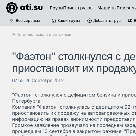
Грузы
Поиск грузов
Машины
Поиск м
Все сервисы
Ваши грузы
Добавить груз
← Топливо, масла и автохимия
"Фаэтон" столкнулся с д
приостановит их продаж
07:53, 26 Сентября 2012
"Фаэтон" столкнулся с дефицитом бензина и прио
Петербурга
Компания "Фаэтон" столкнулась с дефицитом 92-го
приостановить их продажу на автозаправочных с
информацию на правах анонимности предоставили
Громкое заявление прозвучало на последнем засе
прошедшем 13 сентября в закрытом режиме. "Пре