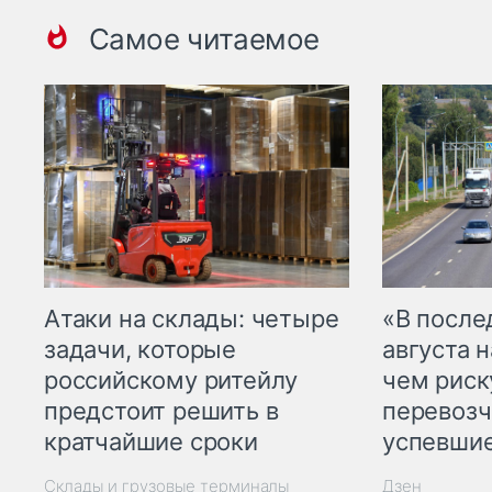
Самое читаемое
Атаки на склады: четыре
«В посл
задачи, которые
августа н
российскому ритейлу
чем рис
предстоит решить в
перевозч
кратчайшие сроки
успевшие
Склады и грузовые терминалы
Дзен