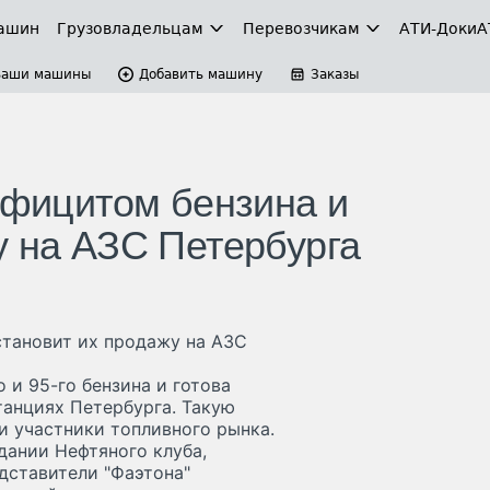
ашин
Грузовладельцам
Перевозчикам
АТИ-Доки
А
Ваши машины
Добавить машину
Заказы
ефицитом бензина и
у на АЗС Петербурга
становит их продажу на АЗС
 и 95-го бензина и готова
танциях Петербурга. Такую
 участники топливного рынка.
дании Нефтяного клуба,
дставители "Фаэтона"