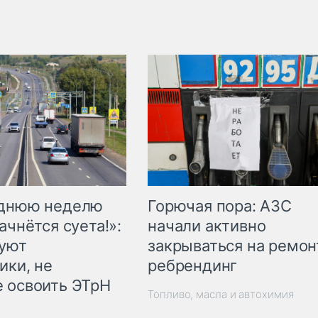
Горючая пора: АЗС
еднюю неделю
начали активно
ачнётся суета!»:
закрываться на ремон
куют
ребрендинг
ики, не
 освоить ЭТрН
Топливо, масла и автохимия