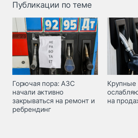
Публикации по теме
Горючая пора: АЗС
Крупные 
начали активно
ослабляю
закрываться на ремонт и
на прода
ребрендинг