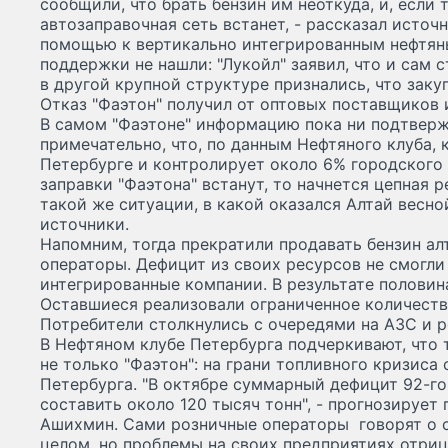
сообщили, что брать бензин им неоткуда, и, если 
автозаправочная сеть встанет, - рассказал источн
помощью к вертикально интегрированным нефтян
поддержки не нашли: "Лукойл" заявил, что и сам с
в другой крупной структуре признались, что заку
Отказ "Фаэтон" получил от оптовых поставщиков 
В самом "Фаэтоне" информацию пока ни подтверж
примечательно, что, по данным Нефтяного клуба, 
Петербурге и контролирует около 6% городского 
заправки "Фаэтона" встанут, то начнется цепная 
такой же ситуации, в какой оказался Алтай весно
источники.
Напомним, тогда прекратили продавать бензин а
операторы. Дефицит из своих ресурсов не смогли
интегрированные компании. В результате половин
Оставшиеся реализовали ограниченное количество
Потребители столкнулись с очередями на АЗС и р
В Нефтяном клубе Петербурга подчеркивают, что 
не только "Фаэтон": на грани топливного кризиса 
Петербурга. "В октябре суммарный дефицит 92-го
составить около 120 тысяч тонн", - прогнозирует
Ашихмин. Сами розничные операторы говорят о с
целом, но проблемы на своих предприятиях отриц