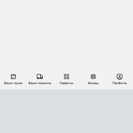
Ваши грузы
Ваши машины
Сервисы
Заказы
Профиль
АВТОМАТИЗАЦИЯ ПЕРЕВОЗОК
Площадки
Заказы
Торги
Тендеры
АТИ-Доки