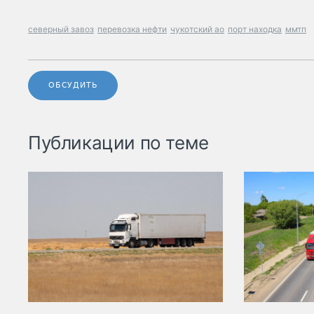
северный завоз
перевозка нефти
чукотский ао
порт находка
ммтп
ОБСУДИТЬ
Публикации по теме