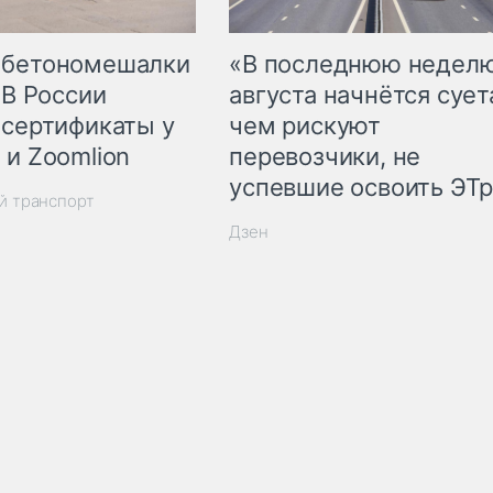
 бетономешалки
«В последнюю недел
 В России
августа начнётся суета
 сертификаты у
чем рискуют
 и Zoomlion
перевозчики, не
успевшие освоить ЭТ
й транспорт
Дзен