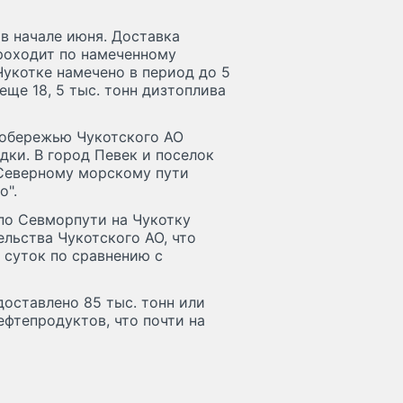
 в начале июня. Доставка
проходит по намеченному
Чукотке намечено в период до 5
еще 18, 5 тыс. тонн дизтоплива
побережью Чукотского АО
ки. В город Певек и поселок
 Северному морскому пути
во".
по Севморпути на Чукотку
ельства Чукотского АО, что
 суток по сравнению с
доставлено 85 тыс. тонн или
ефтепродуктов, что почти на