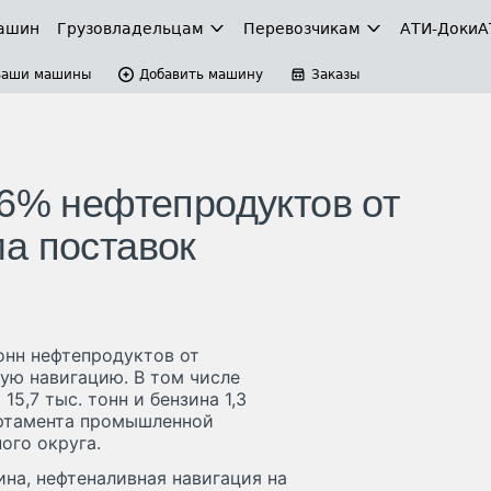
ашин
Грузовладельцам
Перевозчикам
АТИ-Доки
А
Ваши машины
Добавить машину
Заказы
86% нефтепродуктов от
а поставок
онн нефтепродуктов от
ую навигацию. В том числе
15,7 тыс. тонн и бензина 1,3
артамента промышленной
ого округа.
на, нефтеналивная навигация на