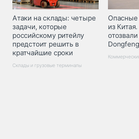
Опасные
Атаки на склады: четыре
из Китая.
задачи, которые
отозвали
российскому ритейлу
Dongfeng
предстоит решить в
кратчайшие сроки
Коммерчески
Склады и грузовые терминалы