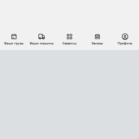
Ваши грузы
Ваши машины
Сервисы
Заказы
Профиль
АВТОМАТИЗАЦИЯ ПЕРЕВОЗОК
Площадки
Заказы
Торги
Тендеры
АТИ-Доки
GPS-мониторинг
АТИ Мессенджер
Цепочки грузов
API ATI.SU
ПОЛЕЗНОЕ
Расчет расстояний
БЕЗОПАСНОСТЬ
Академия ATI.SU