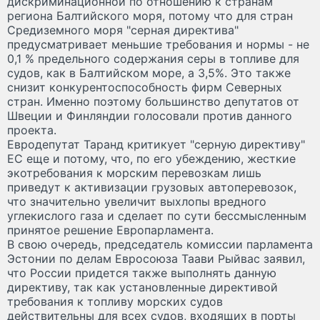
дискриминационной по отношению к странам
региона Балтийского моря, потому что для стран
Средиземного моря "серная директива"
предусматривает меньшие требования и нормы - не
0,1 % предельного содержания серы в топливе для
судов, как в Балтийском море, а 3,5%. Это также
снизит конкурентоспособность фирм Северных
стран. Именно поэтому большинство депутатов от
Швеции и Финляндии голосовали против данного
проекта.
Евродепутат Таранд критикует "серную директиву"
ЕС еще и потому, что, по его убеждению, жесткие
экотребования к морским перевозкам лишь
приведут к активизации грузовых автоперевозок,
что значительно увеличит выхлопы вредного
углекислого газа и сделает по сути бессмысленным
принятое решение Европарламента.
В свою очередь, председатель комиссии парламента
Эстонии по делам Евросоюза Таави Рыйвас заявил,
что России придется также выполнять данную
директиву, так как установленные директивой
требования к топливу морских судов
действительны для всех судов, входящих в порты