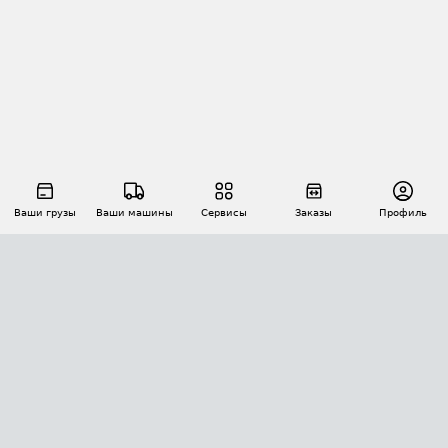
Ваши грузы
Ваши машины
Сервисы
Заказы
Профиль
АВТОМАТИЗАЦИЯ ПЕРЕВОЗОК
Площадки
Заказы
Торги
Тендеры
АТИ-Доки
GPS-мониторинг
АТИ Мессенджер
Цепочки грузов
API ATI.SU
ПОЛЕЗНОЕ