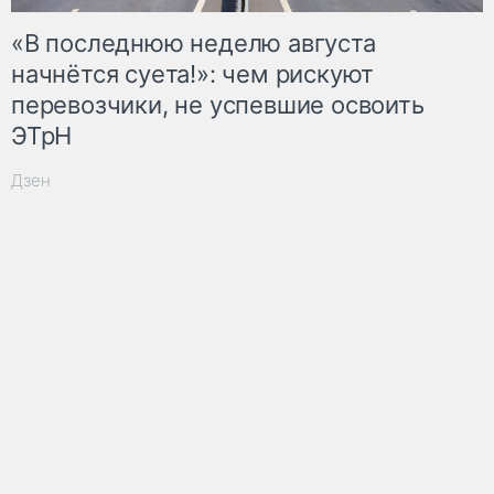
«В последнюю неделю августа
начнётся суета!»: чем рискуют
перевозчики, не успевшие освоить
ЭТрН
Дзен