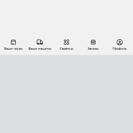
Ваши грузы
Ваши машины
Сервисы
Заказы
Профиль
АВТОМАТИЗАЦИЯ ПЕРЕВОЗОК
Площадки
Заказы
Торги
Тендеры
АТИ-Доки
GPS-мониторинг
АТИ Мессенджер
Цепочки грузов
API ATI.SU
ПОЛЕЗНОЕ
Расчет расстояний
БЕЗОПАСНОСТЬ