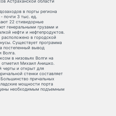
сов Астраханской области
удозаходов в порты региона
- почти 3 тыс. ед.
тают 22 стивидорные
уют генеральными грузами и
алкой нефти и нефтепродуктов.
 расположено в городской
минусы. Существует программа
на постепенный вывод
 Волга.
ксом в низовьях Волги на
 - отметил Михаил Анишко.
й черты и открыт для
ричальной стенки составляет
 м. Большинство причальных
кладские мощности порта
ащены необходимым подъемным