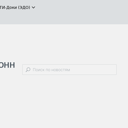
ТИ-Доки (ЭДО)
тонн