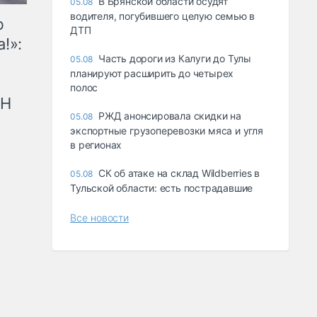
В Брянской области осудят
05.08
водителя, погубившего целую семью в
ю
ДТП
!»:
Часть дороги из Калуги до Тулы
05.08
планируют расширить до четырех
полос
рН
РЖД анонсировала скидки на
05.08
экспортные грузоперевозки мяса и угля
в регионах
СК об атаке на склад Wildberries в
05.08
Тульской области: есть пострадавшие
Все новости