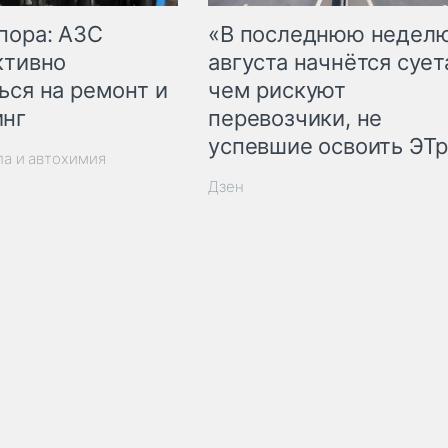
пора: АЗС
«В последнюю недел
ктивно
августа начнётся суета
ься на ремонт и
чем рискуют
инг
перевозчики, не
успевшие освоить ЭТ
ла и автохимия
Дзен