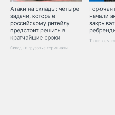
Горючая 
Атаки на склады: четыре
начали а
задачи, которые
закрыват
российскому ритейлу
ребренд
предстоит решить в
кратчайшие сроки
Топливо, мас
Склады и грузовые терминалы