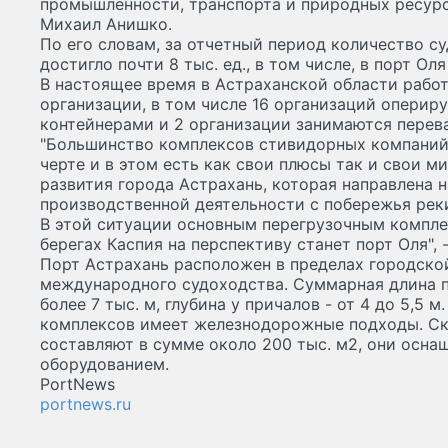
промышленности, транспорта и природных ресур
Михаил Анишко.
По его словам, за отчетный период количество с
достигло почти 8 тыс. ед., в том числе, в порт Оля 
В настоящее время в Астраханской области рабо
организации, в том числе 16 организаций оперир
контейнерами и 2 организации занимаются перев
"Большинство комплексов стивидорных компаний
черте и в этом есть как свои плюсы так и свои 
развития города Астрахань, которая направлена 
производственной деятельности с побережья реки
В этой ситуации основным перегрузочным компле
берегах Каспия на перспективу станет порт Оля",
Порт Астрахань расположен в пределах городско
международного судоходства. Суммарная длина п
более 7 тыс. м, глубина у причалов - от 4 до 5,5
комплексов имеет железнодорожные подходы. С
составляют в сумме около 200 тыс. м
2
, они осн
оборудованием.
PortNews
portnews.ru