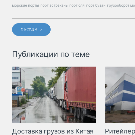
морские порты
порт астрахань
порт оля
порт бузан
грузооборот мо
ОБСУДИТЬ
Публикации по теме
Ритейле
Доставка грузов из Китая