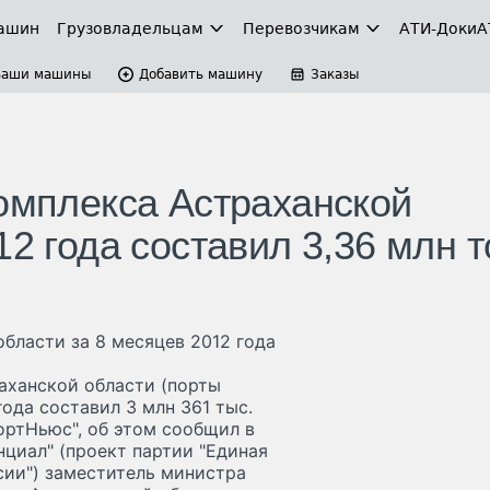
ашин
Грузовладельцам
Перевозчикам
АТИ-Доки
А
Ваши машины
Добавить машину
Заказы
комплекса Астраханской
12 года составил 3,36 млн 
бласти за 8 месяцев 2012 года
аханской области (порты
года составил 3 млн 361 тыс.
ортНьюс", об этом сообщил в
циал" (проект партии "Единая
сии") заместитель министра