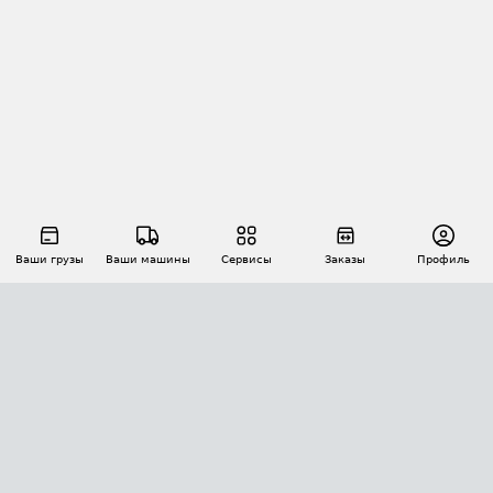
Ваши грузы
Ваши машины
Сервисы
Заказы
Профиль
АВТОМАТИЗАЦИЯ ПЕРЕВОЗОК
Площадки
Заказы
Торги
Тендеры
АТИ-Доки
GPS-мониторинг
АТИ Мессенджер
Цепочки грузов
API ATI.SU