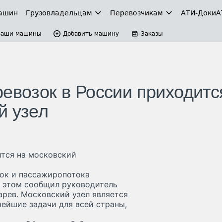
ашин
Грузовладельцам
Перевозчикам
АТИ-Доки
А
Ваши машины
Добавить машину
Заказы
евозок в России приходитс
й узел
ится на московский
ок и пассажиропотока
б этом сообщил руководитель
арев. Московский узел является
ейшие задачи для всей страны,