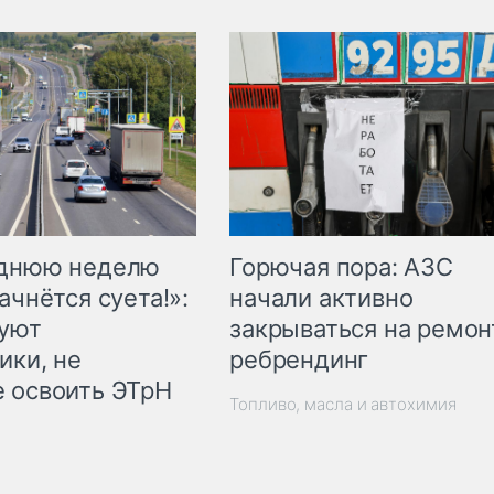
Горючая пора: АЗС
еднюю неделю
начали активно
ачнётся суета!»:
закрываться на ремон
куют
ребрендинг
ики, не
 освоить ЭТрН
Топливо, масла и автохимия