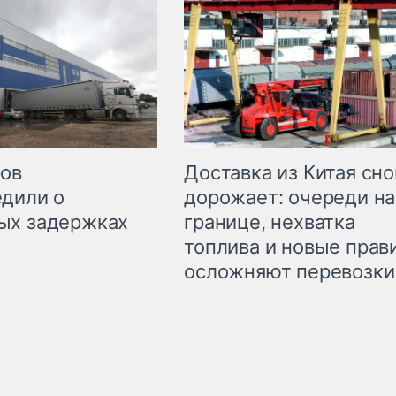
Доставка из Китая сно
ров
дорожает: очереди на
дили о
границе, нехватка
ых задержках
топлива и новые прав
осложняют перевозки