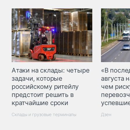
Атаки на склады: четыре
«В посл
задачи, которые
августа н
российскому ритейлу
чем рис
предстоит решить в
перевозч
кратчайшие сроки
успевшие
Склады и грузовые терминалы
Дзен