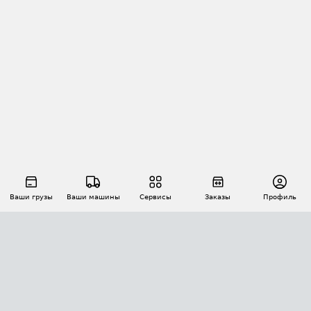
Ваши грузы
Ваши машины
Сервисы
Заказы
Профиль
АВТОМАТИЗАЦИЯ ПЕРЕВОЗОК
Площадки
Заказы
Торги
Тендеры
АТИ-Доки