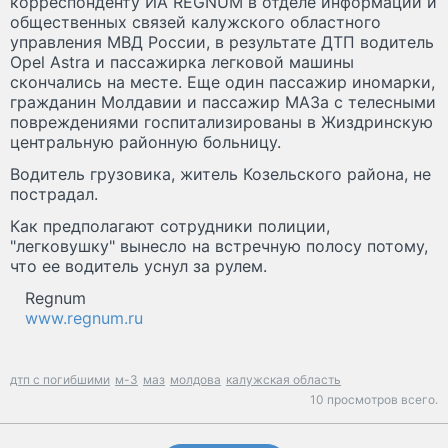
корреспонденту ИА REGNUM в отделе информации и
общественных связей калужского областного
управления МВД России, в результате ДТП водитель
Opel Astra и пассажирка легковой машины
скончались на месте. Еще один пассажир иномарки,
гражданин Молдавии и пассажир МАЗа с телесными
повреждениями госпитализированы в Жиздринскую
центральную районную больницу.
Водитель грузовика, житель Козельского района, не
пострадал.
Как предполагают сотрудники полиции,
"легковушку" вынесло на встречную полосу потому,
что ее водитель уснул за рулем.
Regnum
www.regnum.ru
дтп с погибшими
м-3
маз
молдова
калужская область
10 просмотров всего.