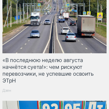
«В последнюю неделю августа
начнётся суета!»: чем рискуют
перевозчики, не успевшие освоить
ЭТрН
Дзен