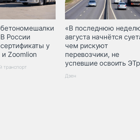
 бетономешалки
«В последнюю недел
 В России
августа начнётся суета
 сертификаты у
чем рискуют
 и Zoomlion
перевозчики, не
успевшие освоить ЭТ
й транспорт
Дзен