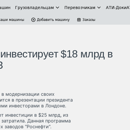
ашин
Грузовладельцам
Перевозчикам
АТИ-Доки
А
Ваши машины
Добавить машину
Заказы
 инвестирует $18 млрд в
З
ь в модернизации своих
ится в презентации президента
ыми инвесторами в Лондоне.
 инвестиции в $25 млрд, из
 затратила. Данная программа
 заводов "Роснефти".