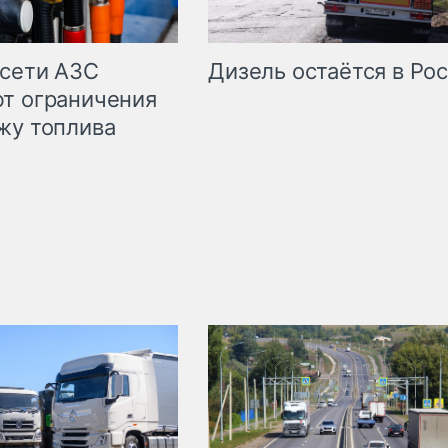
сети АЗС
Дизель остаётся в Ро
т ограничения
жу топлива