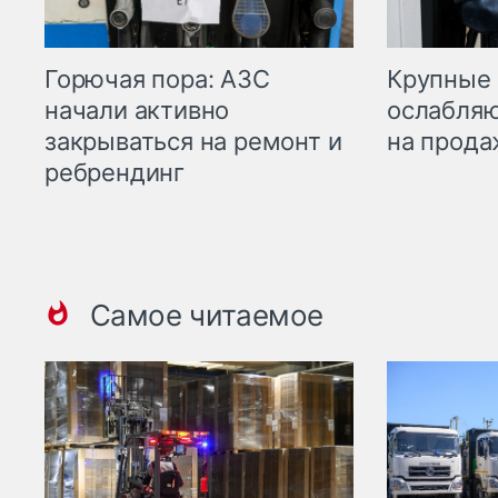
Горючая пора: АЗС
Крупные 
начали активно
ослабляю
закрываться на ремонт и
на прода
ребрендинг
Самое читаемое