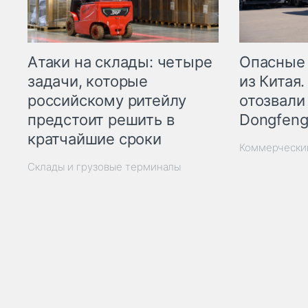
Опасные
Атаки на склады: четыре
из Китая.
задачи, которые
отозвали
российскому ритейлу
Dongfeng
предстоит решить в
кратчайшие сроки
Коммерчески
Склады и грузовые терминалы