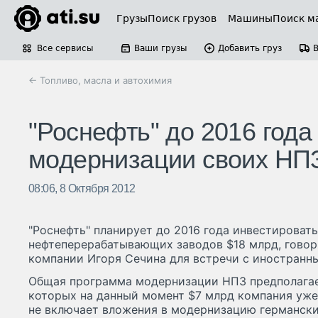
Грузы
Поиск грузов
Машины
Поиск м
Все сервисы
Ваши грузы
Добавить груз
← Топливо, масла и автохимия
"Роснефть" до 2016 года
модернизации своих НП
08:06, 8 Октября 2012
"Роснефть" планирует до 2016 года инвестироват
нефтеперерабатывающих заводов $18 млрд, говор
компании Игоря Сечина для встречи с иностранн
Общая программа модернизации НПЗ предполагает
которых на данный момент $7 млрд компания уже
не включает вложения в модернизацию германских