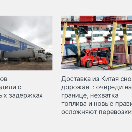
Доставка из Китая сно
ров
дорожает: очереди на
дили о
границе, нехватка
ых задержках
топлива и новые прав
осложняют перевозки