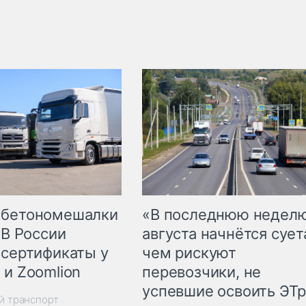
 бетономешалки
«В последнюю недел
 В России
августа начнётся суета
 сертификаты у
чем рискуют
 и Zoomlion
перевозчики, не
успевшие освоить ЭТ
й транспорт