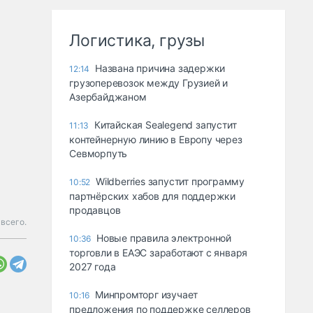
Логистика, грузы
Названа причина задержки
12:14
грузоперевозок между Грузией и
Азербайджаном
Китайская Sealegend запустит
11:13
контейнерную линию в Европу через
Севморпуть
Wildberries запустит программу
10:52
партнёрских хабов для поддержки
продавцов
 всего.
Новые правила электронной
10:36
торговли в ЕАЭС заработают с января
2027 года
Минпромторг изучает
10:16
предложения по поддержке селлеров