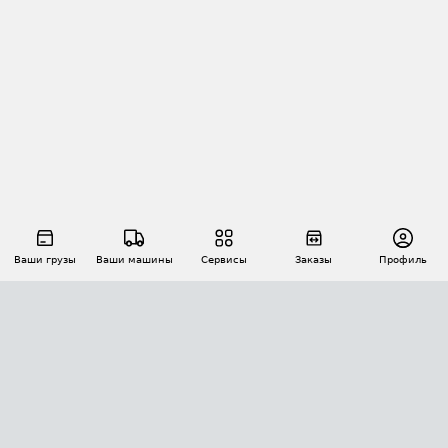
Ваши грузы
Ваши машины
Сервисы
Заказы
Профиль
АВТОМАТИЗАЦИЯ ПЕРЕВОЗОК
Площадки
Заказы
Торги
Тендеры
АТИ-Доки
GPS-мониторинг
АТИ Мессенджер
Цепочки грузов
API ATI.SU