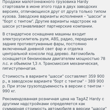
Продажи малотоннажного грузовика Hardy
стартовали в июне этого года в двух заводских
версиях, отличающихся друг от друга только типом
кузова. Заводские варианты исполнения - "шасси" и
"борт с тентом". Другие варианты надстроек на
шасси устанавливают партнерские компании.
В стандартное оснащение машины входит
электроусилитель руля, ABS, радио, передние и
задние противотуманные фары, постоянно
включенный дневной свет фар и отделка
центральной консоли под дерево. Автомобиль
оснащается бензиновым двигателем мощностью 78
л.с. и объемом 1,3 л. Трансмиссия механическая,
пятиступенчатая.
Стоимость в варианте "шасси" составляет 359 900
р., в заводском варианте "борт с тентом" - 389 900
р. При этом грузоподъемность в версии с тентом -
990 кг.
Рекомендованная розничная цена на TagAZ Hardy с
другими надстройками определяется как
суммарная стоимость автомобиля в версии "шасси"