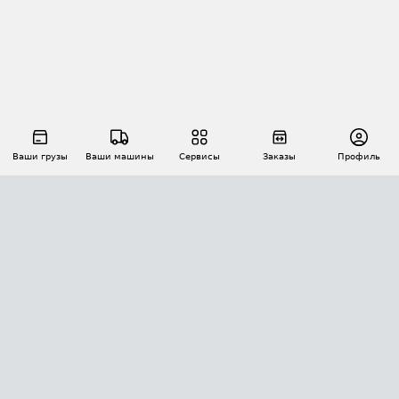
Ваши грузы
Ваши машины
Сервисы
Заказы
Профиль
АВТОМАТИЗАЦИЯ ПЕРЕВОЗОК
Площадки
Заказы
Торги
Тендеры
АТИ-Доки
GPS-мониторинг
АТИ Мессенджер
Цепочки грузов
API ATI.SU
ПОЛЕЗНОЕ
Расчет расстояний