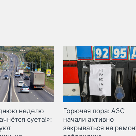
Горючая пора: АЗС
еднюю неделю
начали активно
ачнётся суета!»:
закрываться на ремон
куют