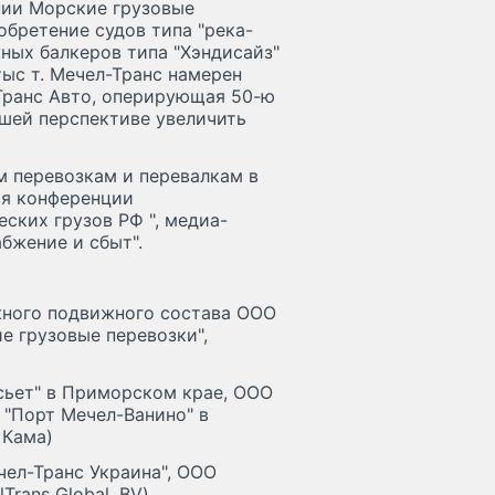
нии Морские грузовые
обретение судов типа "река-
жных балкеров типа "Хэндисайз"
тыс т. Мечел-Транс намерен
Транс Авто, оперирующая 50-ю
шей перспективе увеличить
м перевозкам и перевалкам в
мя конференции
ских грузов РФ ", медиа-
бжение и сбыт".
жного подвижного состава ООО
е грузовые перевозки",
сьет" в Приморском крае, ООО
 "Порт Мечел-Ванино" в
 Кама)
чел-Транс Украина", ООО
rans Global, BV).