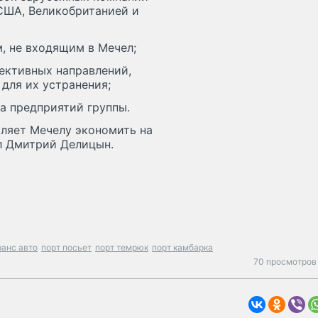
США, Великобританией и
, не входящим в Мечел;
пективных направлений,
для их устранения;
а предприятий группы.
ляет Мечелу экономить на
л Дмитрий Делицын.
анс авто
порт посьет
порт темрюк
порт камбарка
70 просмотров 