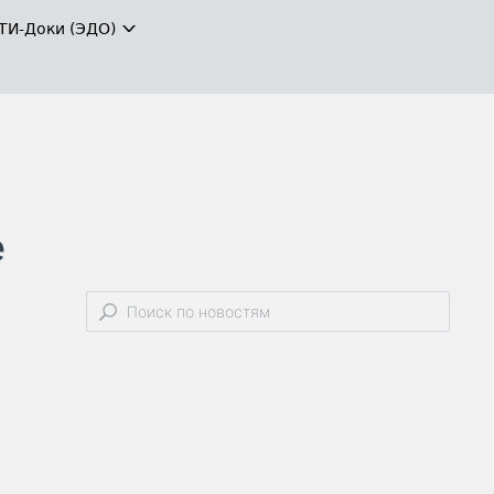
ТИ-Доки (ЭДО)
е