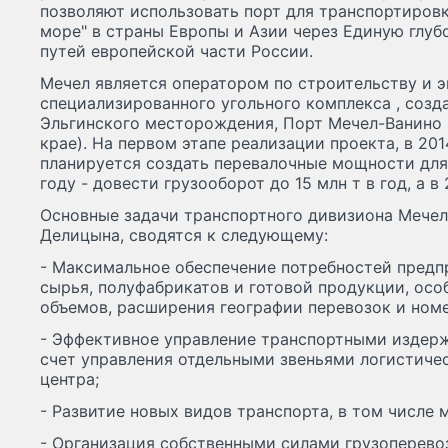
позволяют использовать порт для транспортировк
море" в страны Европы и Азии через Единую глу
путей европейской части России.
Мечел является оператором по строительству и 
специализированного угольного комплекса , созда
Эльгинского месторождения, Порт Мечел-Ванино
крае). На первом этапе реализации проекта, в 201
планируется создать перевалочные мощности для 5
году - довести грузооборот до 15 млн т в год, а в 
Основные задачи транспортного дивизиона Мечел
Делицына, сводятся к следующему:
- Максимальное обеспечение потребностей предп
сырья, полуфабрикатов и готовой продукции, осо
объемов, расширения географии перевозок и номе
- Эффективное управление транспортными издерж
счет управления отдельными звеньями логистиче
центра;
- Развитие новых видов транспорта, в том числе 
- Организация собственными силами грузоперев