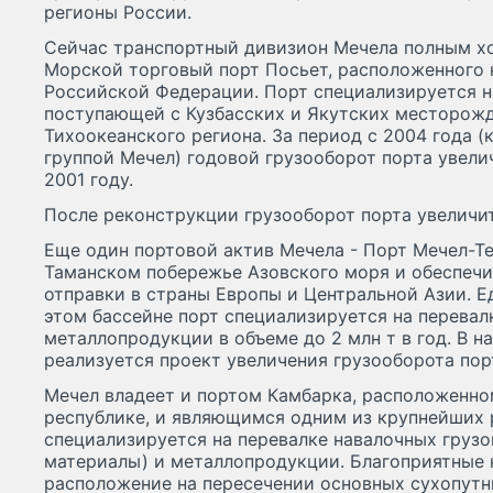
регионы России.
Сейчас транспортный дивизион Мечела полным х
Морской торговый порт Посьет, расположенного
Российской Федерации. Порт специализируется на
поступающей с Кузбасских и Якутских месторожд
Тихоокеанского региона. За период с 2004 года (
группой Мечел) годовой грузооборот порта увелич
2001 году.
После реконструкции грузооборот порта увеличитс
Еще один портовой актив Мечела - Порт Мечел-Т
Таманском побережье Азовского моря и обеспечи
отправки в страны Европы и Центральной Азии. 
этом бассейне порт специализируется на перевал
металлопродукции в объеме до 2 млн т в год. В н
реализуется проект увеличения грузооборота порта
Мечел владеет и портом Камбарка, расположенно
республике, и являющимся одним из крупнейших 
специализируется на перевалке навалочных грузов
материалы) и металлопродукции. Благоприятные 
расположение на пересечении основных сухопут