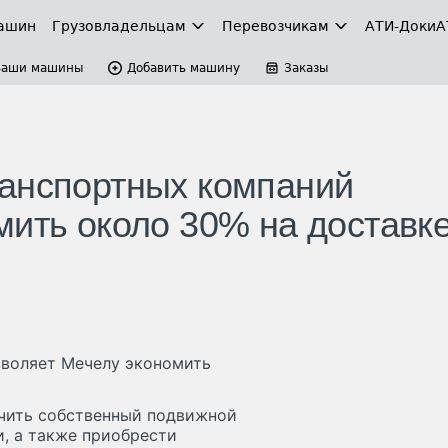
ашин
Грузовладельцам
Перевозчикам
АТИ-Доки
А
Ваши машины
Добавить машину
Заказы
ранспортных компаний
мить около 30% на доставк
зволяет Мечелу экономить
ичить собственный подвижной
и, а также приобрести