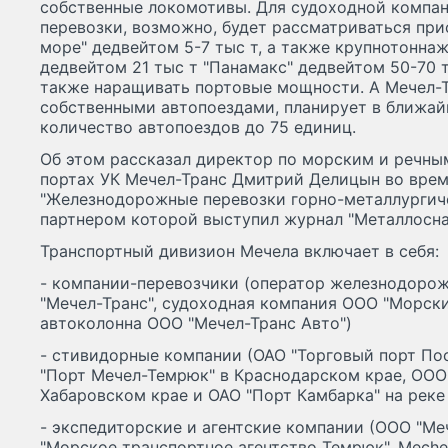
собственные локомотивы. Для судоходной компа
перевозки, возможно, будет рассматриваться при
море" дедвейтом 5-7 тыс т, а также крупнотонна
дедвейтом 21 тыс т "Панамакс" дедвейтом 50-70 
также наращивать портовые мощности. А Мечел-
собственными автопоездами, планирует в ближай
количество автопоездов до 75 единиц.
Об этом рассказал директор по морским и речны
портах УК Мечел-Транс Дмитрий Делицын во вре
"Железнодорожные перевозки горно-металлургиче
партнером которой выступил журнал "Металлосна
Транспортный дивизион Мечела включает в себя:
- компании-перевозчики (оператор железнодоро
"Мечел-Транс", судоходная компания ООО "Морски
автоколонна ООО "Мечел-Транс Авто")
- стивидорные компании (ОАО "Торговый порт По
"Порт Мечел-Темрюк" в Краснодарском крае, ООО
Хабаровском крае и ОАО "Порт Камбарка" на реке
- экспедиторские и агентские компании (ООО "Ме
"Морское транспортное агентство Темрюк", MechelT