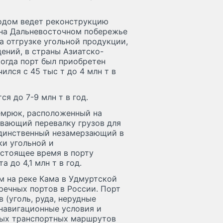
одом ведет реконструкцию
 на Дальневосточном побережье
 отгрузке угольной продукции,
ений, в страны Азиатско-
когда порт был приобретен
ился с 45 тыс т до 4 млн т в
я до 7-9 млн т в год.
емрюк, расположенный на
вающий перевалку грузов для
Единственный незамерзающий в
ки угольной и
астоящее время в порту
 до 4,1 млн т в год.
м на реке Кама в Удмуртской
речных портов в России. Порт
 (уголь, руда, нерудные
навигационные условия и
ных транспортных маршрутов