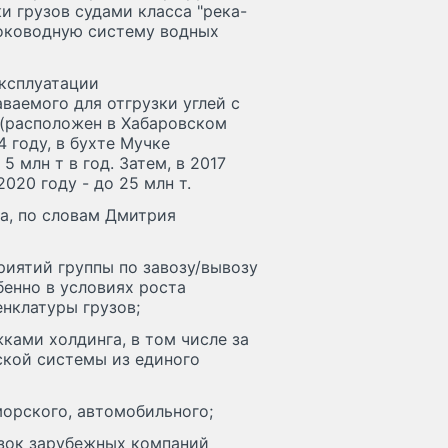
и грузов судами класса "река-
боководную систему водных
эксплуатации
ваемого для отгрузки углей с
 (расположен в Хабаровском
4 году, в бухте Мучке
 млн т в год. Затем, в 2017
2020 году - до 25 млн т.
а, по словам Дмитрия
риятий группы по завозу/вывозу
бенно в условиях роста
нклатуры грузов;
ками холдинга, в том числе за
ской системы из единого
морского, автомобильного;
озок зарубежных компаний