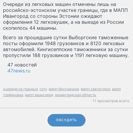
Очереди из легковых машин отмечены лишь на
российско-эстонском участке границы, где в МАПП
Ивангород со стороны Эстонии ожидают
оформления 12 легковушек, а на выезде из России
скопилось 44 машины.
Всего за прошедшие сутки Выборгские таможенные
посты оформили 1948 грузовиков и 8120 легковых
автомобилей. Кингисеппские таможенники за сутки
пропустили 188 грузовиков и 1191 легковую машину.
47 новостей
47news.ru
очереди на границе
сзту
мапп брусничное
мапп светогорск
мапп
торфяновка
мапп ивангород
ленинградская область
11 просмотров всего.
ОБСУДИТЬ