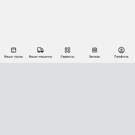
Ваши грузы
Ваши машины
Сервисы
Заказы
Профиль
АВТОМАТИЗАЦИЯ ПЕРЕВОЗОК
Площадки
Заказы
Торги
Тендеры
АТИ-Доки
GPS-мониторинг
АТИ Мессенджер
Цепочки грузов
API ATI.SU
ПОЛЕЗНОЕ