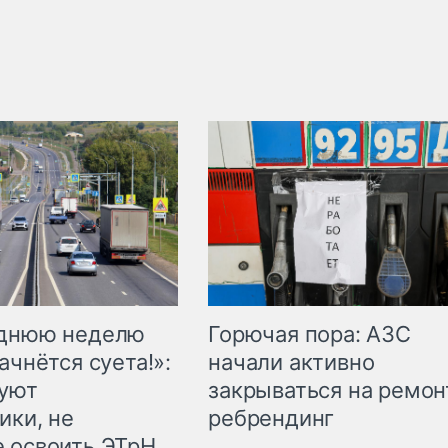
Горючая пора: АЗС
еднюю неделю
начали активно
ачнётся суета!»:
закрываться на ремон
куют
ребрендинг
ики, не
 освоить ЭТрН