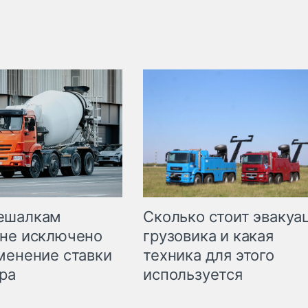
Сколько стоит эвакуа
ешалкам
грузовика и какая
не исключено
техника для этого
менение ставки
используется
ра