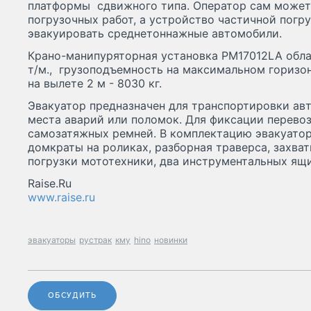
платформы сдвижного типа. Оператор сам может 
погрузочных работ, а устройство частичной погру
эвакуировать среднетоннажные автомобили.
Крано-манипуряторная установка PM17012LA обла
т/м., грузоподъемность на максимальном горизонт
на вылете 2 м - 8030 кг.
Эвакуатор предназначен для транспортировки авт
места аварий или поломок. Для фиксации перево
самозатяжных ремней. В комплектацию эвакуатор
домкраты на роликах, разборная траверса, захват
погрузки мототехники, два инструментальных ящи
Raise.Ru
www.raise.ru
эвакуаторы
рустрак
кму
hino
новинки
ОБСУДИТЬ