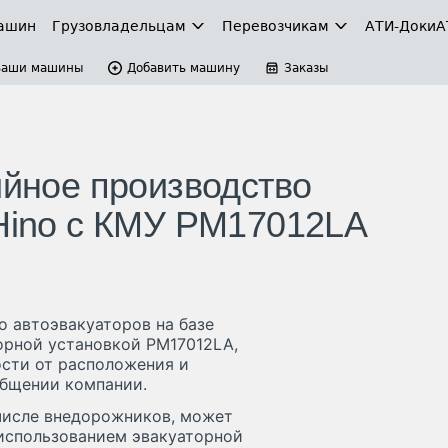
ашин
Грузовладельцам
Перевозчикам
АТИ-Доки
А
Ваши машины
Добавить машину
Заказы
ийное производство
 Hino с КМУ PM17012LA
о автоэвакуаторов на базе
орной установкой PM17012LA,
сти от расположения и
общении компании.
 числе внедорожников, может
 использованием эвакуаторной