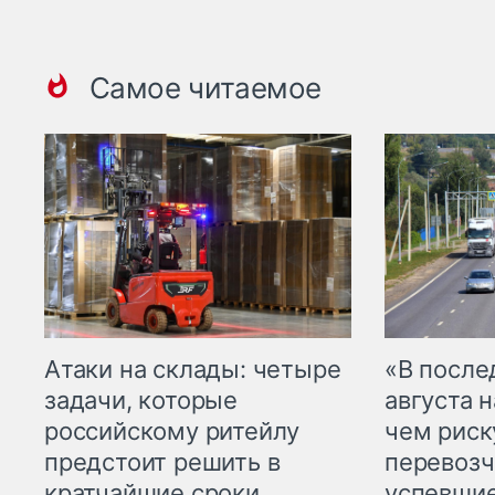
Самое читаемое
Атаки на склады: четыре
«В посл
задачи, которые
августа н
российскому ритейлу
чем рис
предстоит решить в
перевозч
кратчайшие сроки
успевшие