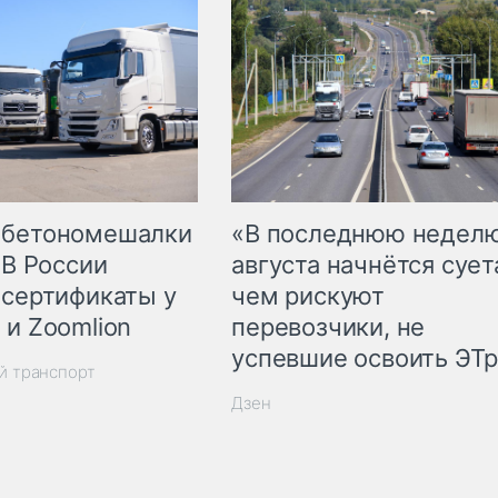
 бетономешалки
«В последнюю недел
 В России
августа начнётся суета
 сертификаты у
чем рискуют
 и Zoomlion
перевозчики, не
успевшие освоить ЭТ
й транспорт
Дзен