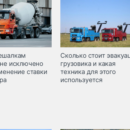
Сколько стоит эвакуа
ешалкам
грузовика и какая
не исключено
техника для этого
менение ставки
используется
ра