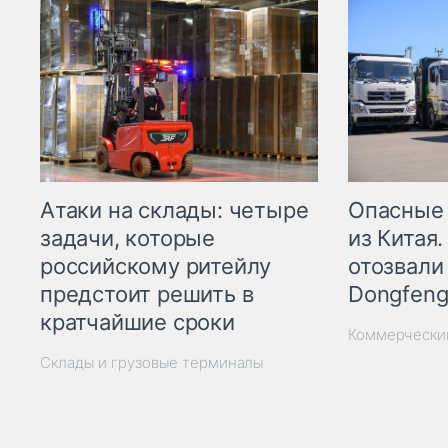
Опасные
Атаки на склады: четыре
из Китая.
задачи, которые
отозвали
российскому ритейлу
Dongfeng
предстоит решить в
кратчайшие сроки
Коммерчески
Склады и грузовые терминалы