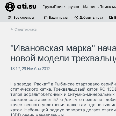
Грузы
Поиск грузов
Машины
Поиск м
Все сервисы
Ваши грузы
Добавить груз
← Спецтехника
"Ивановская марка" нач
новой модели трехвальц
13:17, 29 Ноября 2012
На заводе "Раскат" в Рыбинске стартовало серий
статического катка. Трехвальцовый каток RC-13D
типов асфальтобетонных и битумно-минеральных 
вальцов составляет 57 кг./см., что позволяет доб
качественного уплотнения даже там, где нельзя 
каток. Небольщой радиус поворота делает стати
13DD очень маневренным.