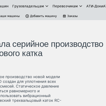
ашин
Грузовладельцам
Перевозчикам
АТИ-Доки
А
Ваши машины
Добавить машину
Заказы
ала серийное производство
ового катка
ное производство новой модели
D создан для уплотнения всех
смесей. Статическое давление
иться равномерного и
использовать вибрационный
ческий трехвальцовый каток RC-