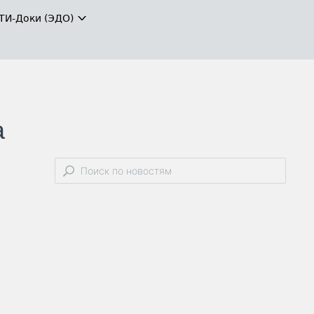
ТИ-Доки (ЭДО)
а