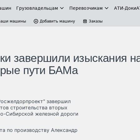
ашин
Грузовладельцам
Перевозчикам
АТИ-Доки
А
Ваши машины
Добавить машину
Заказы
ки завершили изыскания н
торые пути БАМа
Росжелдорпроект" завершил
тов строительства вторых
чно-Сибирской железной дороги
та по производству Александр