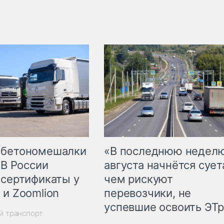
 бетономешалки
«В последнюю недел
 В России
августа начнётся суета
 сертификаты у
чем рискуют
 и Zoomlion
перевозчики, не
успевшие освоить ЭТ
й транспорт