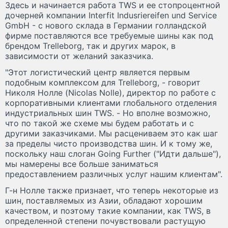
Здесь и начинается работа TWS и ее стопроцентной
дочерней компании Interfit Indusriereifen und Service
GmbH - с нового склада в Германии голландской
фирме поставляются все требуемые шины как под
брендом Trelleborg, так и других марок, в
зависимости от желаний заказчика.
"Этот логистический центр является первым
подобным комплексом для Trelleborg, - говорит
Николя Нолле (Nicolas Nolle), директор по работе с
корпоративными клиентами глобального отделения
индустриальных шин TWS. - Но вполне возможно,
что по такой же схеме мы будем работать и с
другими заказчиками. Мы расцениваем это как шаг
за пределы чисто производства шин. И к тому же,
поскольку наш слоган Going Further ("Идти дальше"),
мы намерены все больше заниматься
предоставлением различных услуг нашим клиентам".
Г-н Нолле также признает, что теперь некоторые из
шин, поставляемых из Азии, обладают хорошим
качеством, и поэтому такие компании, как TWS, в
определенной степени почувствовали растущую