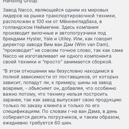
Handling Group.
Завод Nacco, являющейся одним из мировых
лидеров на рынке транспортировочной техники,
расположен в 100 км от Мёнхенгладбаха, в
голландском Неймегене. Здесь компания
производит вилочные и автопогрузчики под
брендами Hyster, Yale и Utiley. Или, как говорит
директор завода Вим ван Дам (Wim van Dam),
"производит" не совсем точное слово, так как сама
Nacco не изготавливает ни одного компонента
своей техники и "просто" занимается сборкой.
"В этом отношении мы безусловно находимся в
полной зависимости от поставщиков, от которых
зависит, попадут ли, к примеру, шины на завод
вовремя, - объясняет он, добавляя, что особенно
важно потому, что технику нельзя построить
заранее, так как завод выпускает свою продукцию
только по заказу клиента и только по его
спецификациям. По словам г-на ван Дама, в день
собирается десять погрузчиков, и таким образом,
ежедневно требуется 60 шин.