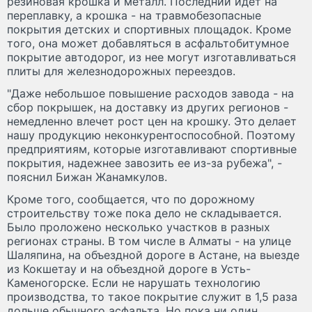
резиновая крошка и металл. Последний идет на
переплавку, а крошка - на травмобезопасные
покрытия детских и спортивных площадок. Кроме
того, она может добавляться в асфальтобитумное
покрытие автодорог, из нее могут изготавливаться
плиты для железнодорожных переездов.
"Даже небольшое повышение расходов завода - на
сбор покрышек, на доставку из других регионов -
немедленно влечет рост цен на крошку. Это делает
нашу продукцию неконкурентоспособной. Поэтому
предприятиям, которые изготавливают спортивные
покрытия, надежнее завозить ее из-за рубежа", -
пояснил Бижан Жанамкулов.
Кроме того, сообщается, что по дорожному
строительству тоже пока дело не складывается.
Было проложено несколько участков в разных
регионах страны. В том числе в Алматы - на улице
Шаляпина, на объездной дороге в Астане, на выезде
из Кокшетау и на объездной дороге в Усть-
Каменогорске. Если не нарушать технологию
производства, то такое покрытие служит в 1,5 раза
дольше обычного асфальта. Но пока ни один