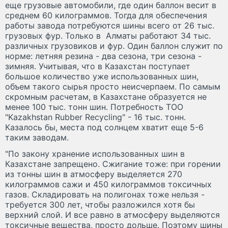
еще грузовые автомобили, где один баллон весит в
среднем 60 килограммов. Тогда для обеспечения
работы завода потребуются шины всего от 26 тыс.
грузовых фур. Только в Алматы работают 34 тыс.
различных грузовиков и фур. Один баллон служит по
норме: летняя резина - два сезона, три сезона -
зимняя. Учитывая, что в Казахстан поступает
большое количество уже использованных шин,
объем такого сырья просто неисчерпаем. По самым
скромным расчетам, в Казахстане образуется не
менее 100 тыс. тонн шин. Потребность ТОО
"Kazakhstan Rubber Recycling" - 16 тыс. тонн.
Казалось бы, места под солнцем хватит еще 5-6
таким заводам.
"По закону хранение использованных шин в
Казахстане запрещено. Сжигание тоже: при горении
из тонны шин в атмосферу выделяется 270
килограммов сажи и 450 килограммов токсичных
газов. Складировать на полигонах тоже нельзя -
требуется 300 лет, чтобы разложился хотя бы
верхний слой. И все равно в атмосферу выделяются
токсичные вещества, просто дольше. Поэтому шины