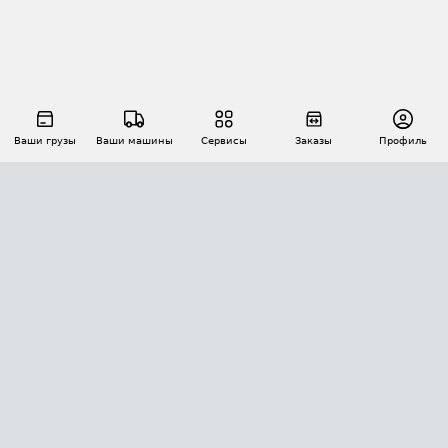
Ваши грузы
Ваши машины
Сервисы
Заказы
Профиль
АВТОМАТИЗАЦИЯ ПЕРЕВОЗОК
Площадки
Заказы
Торги
Тендеры
АТИ-Доки
GPS-мониторинг
АТИ Мессенджер
Цепочки грузов
API ATI.SU
ПОЛЕЗНОЕ
Расчет расстояний
БЕЗОПАСНОСТЬ
Академия ATI.SU