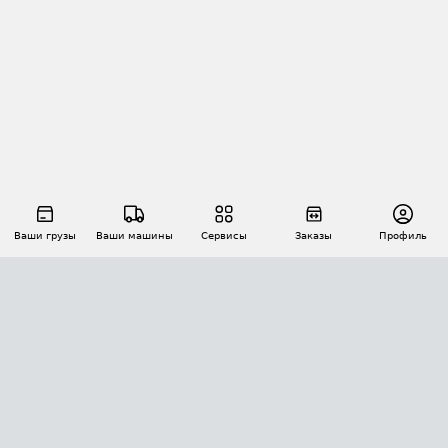
Ваши грузы
Ваши машины
Сервисы
Заказы
Профиль
АВТОМАТИЗАЦИЯ ПЕРЕВОЗОК
Площадки
Заказы
Торги
Тендеры
АТИ-Доки
GPS-мониторинг
АТИ Мессенджер
Цепочки грузов
API ATI.SU