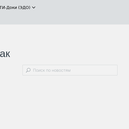
ТИ-Доки (ЭДО)
так