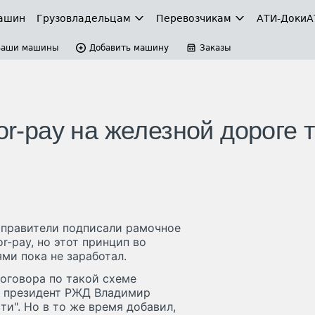
ашин
Грузовладельцам
Перевозчикам
АТИ-Доки
А
Ваши машины
Добавить машину
Заказы
or-pay на железной дороге 
тправители подписали рамочное
r-pay, но этот принцип во
ми пока не заработал.
договора по такой схеме
ал президент РЖД Владимир
ти". Но в то же время добавил,