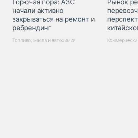
Горючая пора: АЗС
Рынок ре
начали активно
перевозч
закрываться на ремонт и
перспект
ребрендинг
китайско
Топливо, масла и автохимия
Коммерчески