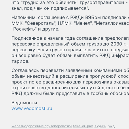
что "трудно за это обвинять" грузоотправителей -
знал, под чем он подписывается".
Напомним, соглашение с РЖДи ВЭБом подписали о
ММК, "Северсталь", НЛМК, "Мечел", "Металлоинвест"
"Роснефть" и другие.
Подписанное в начале года соглашение предполаг
перевозке определенный объем грузов до 2030 г.,
перевозку. Если грузоотправитель в итоге предъя
он все равно будет обязан выплатить РЖД инфр
тарифа.
Соглашаясь перевезти заявленный компаниями об
объем инвестиций в расширение пропускной спос
проект по ее расширению для перевозчика оказыв
строительство дополнительных путей должен был
РЖД должны были представить в госбанк обоснов
Ведомости
www.vedomosti.ru
железнодорожные грузоперевозки
take-or-pay
якунин
ржд