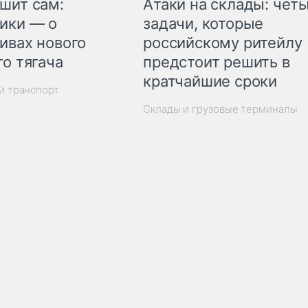
шит сам:
Атаки на склады: чет
ики — о
задачи, которые
ивах нового
российскому ритейлу
го тягача
предстоит решить в
кратчайшие сроки
й транспорт
Склады и грузовые терминалы