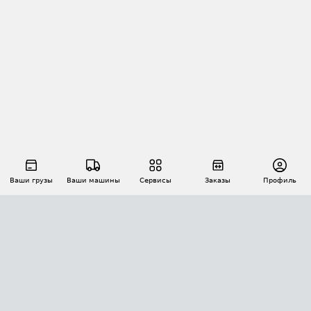
Ваши грузы
Ваши машины
Сервисы
Заказы
Профиль
АВТОМАТИЗАЦИЯ ПЕРЕВОЗОК
Площадки
Заказы
Торги
Тендеры
АТИ-Доки
GPS-мониторинг
АТИ Мессенджер
Цепочки грузов
API ATI.SU